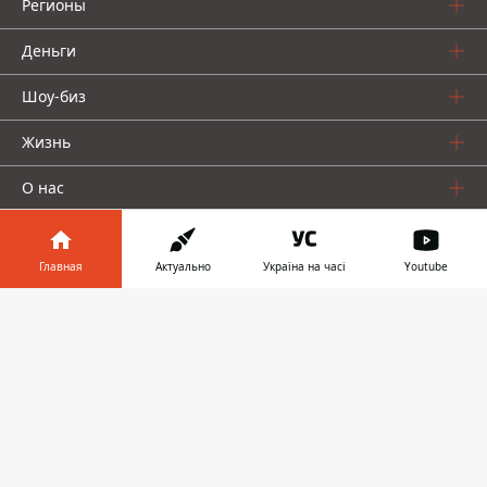
Регионы
Деньги
Шоу-биз
Жизнь
О нас
Главная
Актуально
Україна на часі
Youtube
Информатор в
Скачать
телефоне
👉
Информатор проекты
Столица
Ваши финансы
Авто
Geek
© 2016-2026 Informator