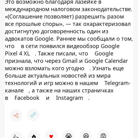
Это возможно благодаря лазейке в
международном налоговом законодательстве.
«(Соглашение позволяет) разрешить разом
все прошлые споры», — так охарактеризовал
достигнутую договоренность один из
адвокатов Google. Раннее мы сообщали о том,
что
в сети появился видеообзор Google
Pixel 4 XL
. Также писали, что
Google
признала, что через Gmail и Google Calendar
можно взломать кого угодно
. Узнать еще
больше актуальных новостей из мира
технологий и игр можно в нашем
Telegram-
канале
, а также на наших страничках
в
Facebook
и
Instagram
.
♥
🔥
😭
😆
😡
👍