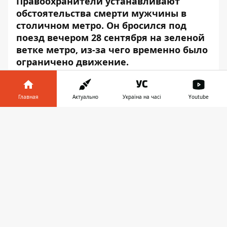
Правоохранители устанавливают
обстоятельства смерти мужчины в
столичном метро. Он бросился под
поезд вечером 28 сентября на зеленой
ветке метро, из-за чего временно было
ограничено движение.
Об этом сообщает
Информатор
со
ссылкой на пресс-службу
столичной
Главная
Актуально
Україна на часі
Youtube
полиции
.
Информатор в
Скачать
Инцидент произошел между станциями
телефоне
👉
метро «Выдубичи» и «Славутич».
Силовики уже установили личность
жертвы.
«Мужчина зашел в столичный
метрополитен и на одной из станций
залез на крышу поезда, а когда он поехал,
потерпевший упал и от многочисленных