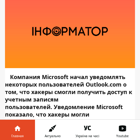
Компания Microsoft начал уведомлять
некоторых пользователей Outlook.com о
том, что хакеры смогли получить доступ к
учетным записям
пользователей. Уведомление Microsoft
показало, что хакеры могли
просматривать адреса электронной почты
учетной записи, имена папок и темы
сообщений электронной почты. Однако
Главная
Актуально
Україна на часі
Youtube