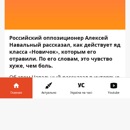
Российский оппозиционер Алексей
Навальный рассказал, как действует яд
класса
«
Новичок
»
, которым его
отравили. По его словам, это чувство
хуже, чем боль.
Об этом Навальный рассказал в интервью
российскому журналисту Юрию Дудю, —
передаёт
Информатор
.
Главная
Актуально
Україна на часі
Youtube
По словам оппозиционера, ему стало
Информатор в
Скачать
плохо уже в самолете. В аэропорту он ещё
телефоне
👉
чувствовал себя хорошо. Его состояние
ухудшилось после взлета при просмотре