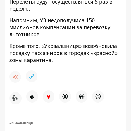
Перелеты будут осуществляться 5 раз в
неделю.
Напомним,
УЗ недополучила 150
миллионов компенсации
за перевозку
льготников.
Кроме того,
«Укрзалізниця» возобновила
посадку пассажиров
в городах «красной»
зоны карантина.
♥
🔥
😭
😆
😡
👍
УКРЗАЛІЗНИЦЯ