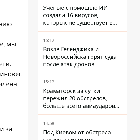
Ученые с помощью ИИ
создали 16 вирусов,
которых не существует в
ению
природе
15:12
е, мы
Возле Геленджика и
Новороссийска горят суда
ети.
после атак дронов
тивовес
15:12
 члена
Краматорск за сутки
пережил 20 обстрелов,
больше всего авиаударов
КАБ-250
14:58
ии
за
Под Киевом от обстрела
погибла директор