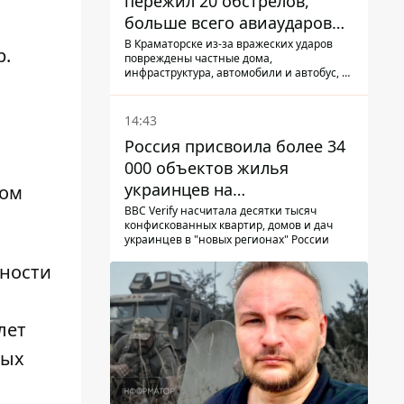
пережил 20 обстрелов,
больше всего авиаударов
КАБ-250
В Краматорске из-за вражеских ударов
р
.
повреждены частные дома,
инфраструктура, автомобили и автобус, а
всего за сутки на Донетчине погиб один
человек и еще 15 получили ранения
14:43
Россия присвоила более 34
000 объектов жилья
украинцев на
дом
оккупированных
BBC Verify насчитала десятки тысяч
конфискованных квартир, домов и дач
территориях -
украинцев в "новых регионах" России
расследование BBC
нности
лет
ных