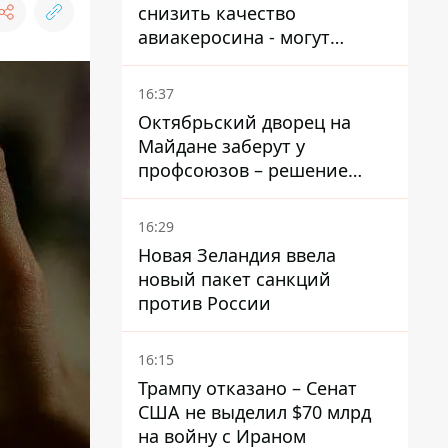
снизить качество
авиакеросина - могут
появиться проблемы с
самолетами в Якутию
16:37
Октябрьский дворец на
Майдане заберут у
профсоюзов – решение
Хозяйственного суда
16:29
Новая Зеландия ввела
новый пакет санкций
против России
16:15
Трампу отказано – Сенат
США не выделил $70 млрд
на войну с Ираном