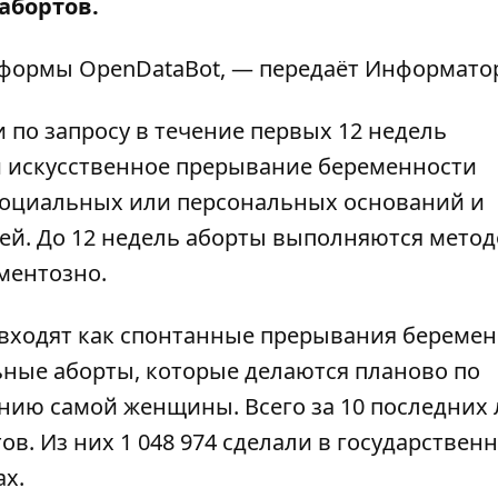
 абортов.
атформы
OpenDataBot
, — передаёт
Информато
по запросу в течение первых 12 недель
и искусственное прерывание беременности
социальных или персональных оснований и
чей. До 12 недель аборты выполняются мето
ментозно.
 входят как спонтанные прерывания береме
ьные аборты, которые делаются планово по
ию самой женщины. Всего за 10 последних 
ов. Из них 1 048 974 сделали в государствен
ах.