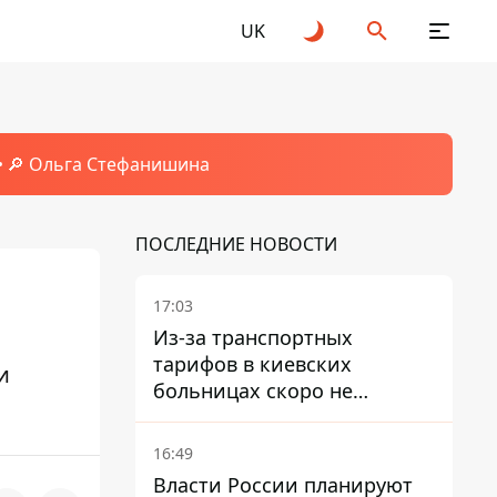
UK
🔎 Ольга Стефанишина
ПОСЛЕДНИЕ НОВОСТИ
17:03
Из-за транспортных
тарифов в киевских
и
больницах скоро не
останется медсестер и
санитарок - профессор
16:49
Голубовская
Власти России планируют