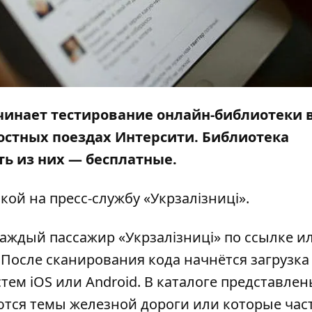
начинает тестирование онлайн-библиотеки 
остных поездах Интерсити. Библиотека
ть из них — бесплатные.
лкой на
пресс-службу
«Укрзалізниці».
аждый пассажир «Укрзалізниці»
по ссылке
ил
После сканирования кода начнётся загрузка
ем iOS или Android. В каталоге представле
ются темы железной дороги или которые час