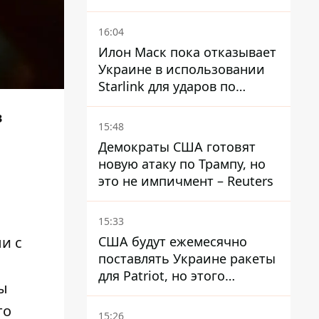
16:04
Илон Маск пока отказывает
Украине в использовании
Starlink для ударов по
территории России – СМИ
в
15:48
Демократы США готовят
новую атаку по Трампу, но
это не импичмент – Reuters
15:33
и с
США будут ежемесячно
поставлять Украине ракеты
для Patriot, но этого
ны
недостаточно – Зеленский
то
15:26