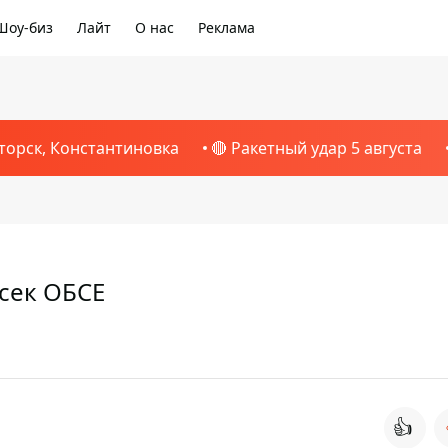
Шоу-биз
Лайт
О нас
Реклама
торск, Константиновка
🔴 Ракетный удар 5 августа
нсек ОБСЕ
👍