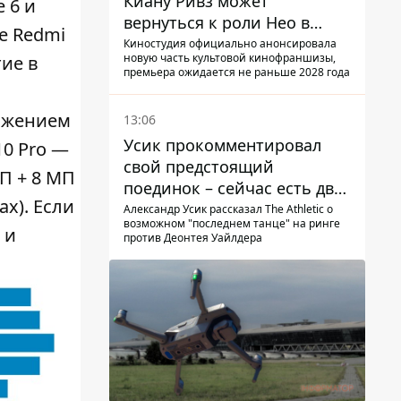
Киану Ривз может
 6 и
вернуться к роли Нео в
е Redmi
пятой части
Киностудия официально анонсировала
новую часть культовой кинофраншизы,
ие в
премьера ожидается не раньше 2028 года
вижением
13:06
Усик прокомментировал
10 Pro —
свой предстоящий
П + 8 МП
поединок – сейчас есть два
ax). Если
варианта
Александр Усик рассказал The Athletic о
возможном "последнем танце" на ринге
 и
против Деонтея Уайлдера