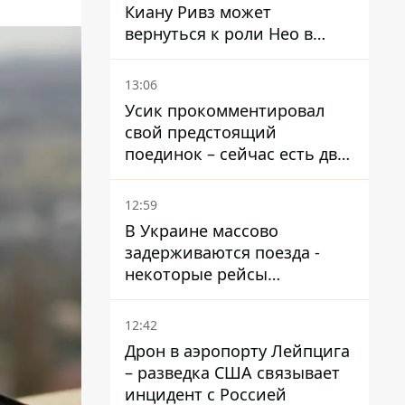
Киану Ривз может
вернуться к роли Нео в
пятой части
13:06
Усик прокомментировал
свой предстоящий
поединок – сейчас есть два
варианта
12:59
В Украине массово
задерживаются поезда -
некоторые рейсы
опаздывают более чем на
12 часов
12:42
Дрон в аэропорту Лейпцига
– разведка США связывает
инцидент с Россией