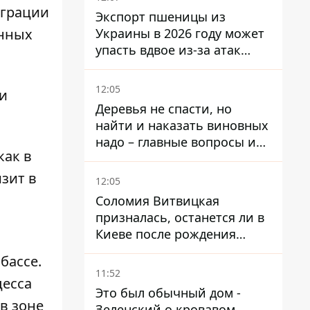
еграции
Экспорт пшеницы из
анных
Украины в 2026 году может
упасть вдвое из-за атак
россиян по портам
12:05
 и
Деревья не спасти, но
найти и наказать виновных
надо – главные вопросы и
как в
выводы из конфликта на
Теремках
зит в
12:05
Соломия Витвицкая
призналась, останется ли в
Киеве после рождения
ребенка
бассе.
11:52
цесса
Это был обычный дом -
в зоне
Зеленский о кровавом