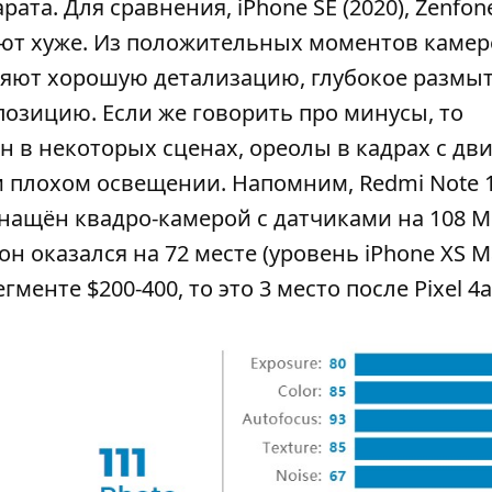
та. Для сравнения, iPhone SE (2020), Zenfone
мают хуже. Из положительных моментов камер
ляют хорошую детализацию, глубокое размыт
озицию. Если же говорить про минусы, то
 в некоторых сценах, ореолы в кадрах с д
и плохом освещении. Напомним, Redmi Note 
снащён квадро-камерой с датчиками на 108 М
н оказался на 72 месте (уровень iPhone XS M
менте $200-400, то это 3 место после Pixel 4a