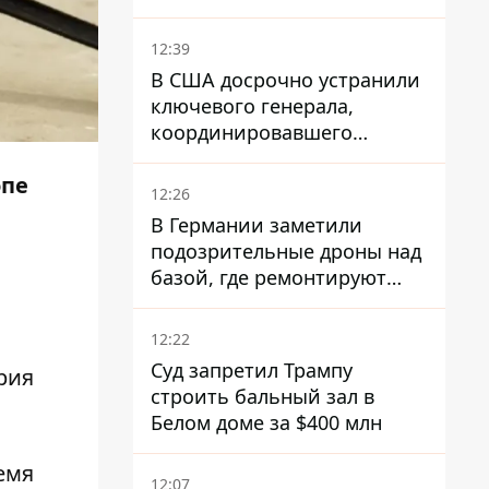
12:39
В США досрочно устранили
ключевого генерала,
координировавшего
поддержку Украины -
опе
причину умалчивают
12:26
В Германии заметили
подозрительные дроны над
базой, где ремонтируют
Patriot - СМИ
12:22
Суд запретил Трампу
рия
строить бальный зал в
Белом доме за $400 млн
емя
12:07