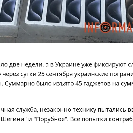
о две недели, а в Украине уже фиксируют с
 через сутки 25 сентября украинские погра
 Суммарно было изъято 45 гаджетов на сумм
ичная служба,
незаконно технику пытались в
, "Шегини" и "Порубное". Все попытки контра