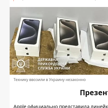
Технику ввозили в Украину незаконно
Презен
Apple официально представила линейку 