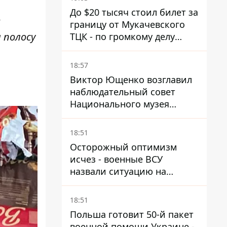
и Чехии
До $20 тысяч стоил билет за
е
границу от Мукачевского
 полосу
ТЦК - по громкому делу
первые подозрения
получили двое бывших
18:57
руководителей
Виктор Ющенко возглавил
наблюдательный совет
Национального музея
Голодомора-геноцида – что
известно о должности
18:51
Осторожный оптимизм
исчез - военные ВСУ
назвали ситуацию на
фронте более сложной - Bild
18:51
Польша готовит 50-й пакет
военной помощи Украине -