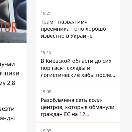
охоту на людей в городах
19:21
Трамп назвал имя
преемника - оно хорошо
известно в Украине
19:15
В Киевской области до сих
лучаи
пор гасят склады и
ничники
логистические хабы после
прилетов ракет - ГСЧС
у 2,8
19:08
Разоблачена сеть колл-
центров, которые обманули
везти
граждан ЕС на 12
банды
миллионов - совместная
операция полиции Украины
19:03