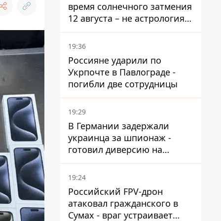
время солнечного затмения
12 августа – не астрология,
в Брюсселе готовятся к
экстренным мероприятиям
19:36
Россияне ударили по
Укрпочте в Павлограде -
погибли две сотрудницы
19:29
В Германии задержали
украинца за шпионаж -
готовил диверсию на
военном предприятии
19:24
Российский FPV-дрон
атаковал гражданского в
Сумах - враг устраивает