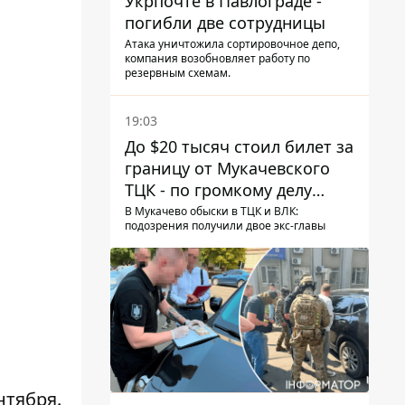
Укрпочте в Павлограде -
погибли две сотрудницы
Атака уничтожила сортировочное депо,
компания возобновляет работу по
резервным схемам.
19:03
До $20 тысяч стоил билет за
границу от Мукачевского
ТЦК - по громкому делу
первые подозрения
В Мукачево обыски в ТЦК и ВЛК:
подозрения получили двое экс-главы
получили двое бывших
руководителей
нтября.