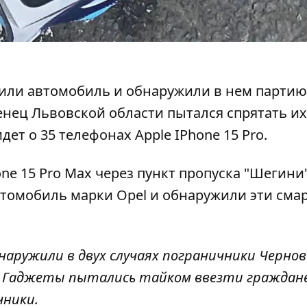
или автомобиль и обнаружили в нем партию
нец Львовской области пытался спрятать их
ет о 35 телефонах Apple IPhone 15 Pro.
ne 15 Pro Max через пункт пропуска "Шегини"
втомобиль марки Opel и обнаружили эти см
бнаружили в двух случаях пограничники Черно
". Гаджеты пытались тайком ввезти граждан
чники.