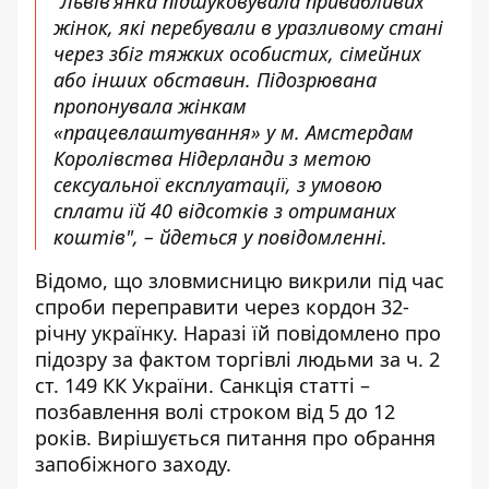
"Львів’янка підшуковувала привабливих
жінок, які перебували в уразливому стані
через збіг тяжких особистих, сімейних
або інших обставин. Підозрювана
пропонувала жінкам
«працевлаштування» у м. Амстердам
Королівства Нідерланди з метою
сексуальної експлуатації, з умовою
сплати їй 40 відсотків з отриманих
коштів", – йдеться у повідомленні.
Відомо, що зловмисницю викрили під час
спроби переправити через кордон 32-
річну українку. Наразі їй повідомлено про
підозру за фактом торгівлі людьми за ч. 2
ст. 149 КК України. Санкція статті –
позбавлення волі строком від 5 до 12
років. Вирішується питання про обрання
запобіжного заходу.