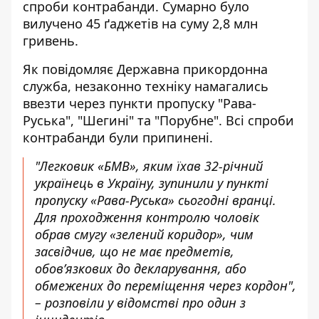
спроби контрабанди. Сумарно було
вилучено 45 ґаджетів на суму 2,8 млн
гривень.
Як повідомляє Державна прикордонна
служба,
незаконно техніку намагались
ввезти
через пункти пропуску "Рава-
Руська", "Шегині" та "Порубне". Всі спроби
контрабанди були припинені.
"Легковик «БМВ», яким їхав 32-річний
українець в Україну, зупинили у пункті
пропуску «Рава-Руська» сьогодні вранці.
Для проходження контролю чоловік
обрав смугу «зелений коридор», чим
засвідчив, що не має предметів,
обов’язкових до декларування, або
обмежених до переміщення через кордон",
– розповіли у відомстві про один з