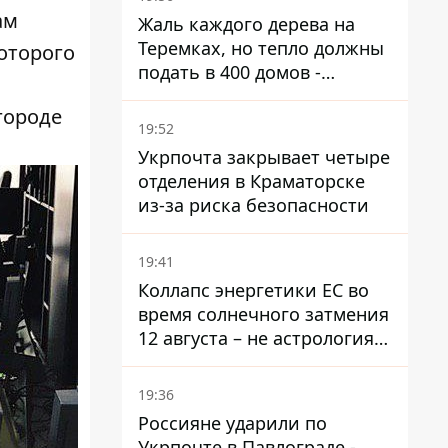
ам
Жаль каждого дерева на
Теремках, но тепло должны
которого
подать в 400 домов -
депутат Киевсовета
городе
19:52
Укрпочта закрывает четыре
отделения в Краматорске
из-за риска безопасности
19:41
Коллапс энергетики ЕС во
время солнечного затмения
12 августа – не астрология,
в Брюсселе готовятся к
экстренным мероприятиям
19:36
Россияне ударили по
Укрпочте в Павлограде -