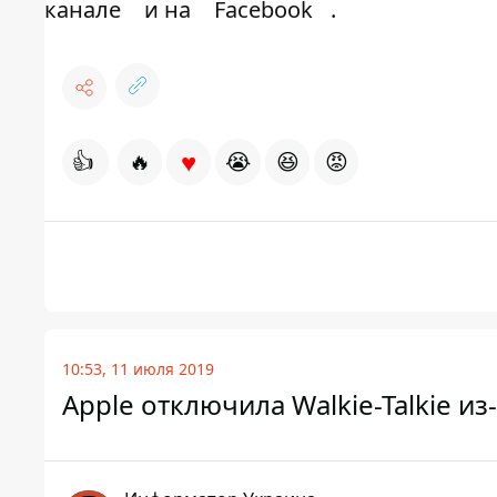
канале
и на
Facebook
.
♥
👍
🔥
😭
😆
😡
10:53, 11 июля 2019
Apple отключила Walkie-Talkie и