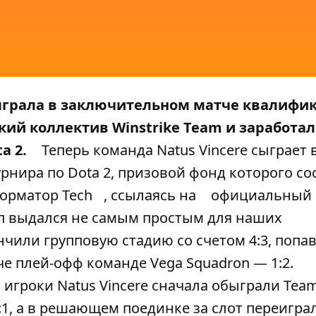
быграла в заключительном матче квалифи
ский коллектив Winstrike Team и заработа
a 2.
Теперь команда Natus Vincere сыграет 
рнира по Dota 2, призовой фонд которого со
орматор Tech
, ссылаясь на
официальный 
п выдался не самым простым для наших
чили групповую стадию со счетом 4:3, попав
че плей-офф команде Vega Squadron — 1:2.
игроки Natus Vincere сначала обыграли Tea
2:1, а в решающем поединке за слот переигра