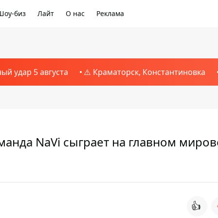
Шоу-биз
Лайт
О нас
Реклама
ный удар 5 августа
⚠️ Краматорск, Константиновка
манда NaVi сыграет на главном миро
👍