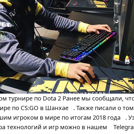
ом турнире по Dota 2 Ранее мы сообщали, чт
нире по CS:GO в Шанхае
. Также писали о том
шим игроком в мире по итогам 2018 года
. 
ра технологий и игр можно в нашем
Telegr