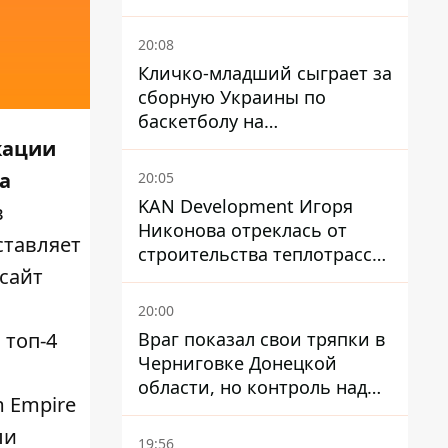
посольство отреагировало
20:08
Кличко-младший сыграет за
сборную Украины по
баскетболу на
квалификации ЧМ-2027
кации
ла
20:05
KAN Development Игоря
в
Никонова отреклась от
ставляет
строительства теплотрассы
сайт
на Теремках
20:00
Враг показал свои тряпки в
 топ-4
Черниговке Донецкой
области, но контроль над
m Empire
поселком не подтвержден
ли
19:56