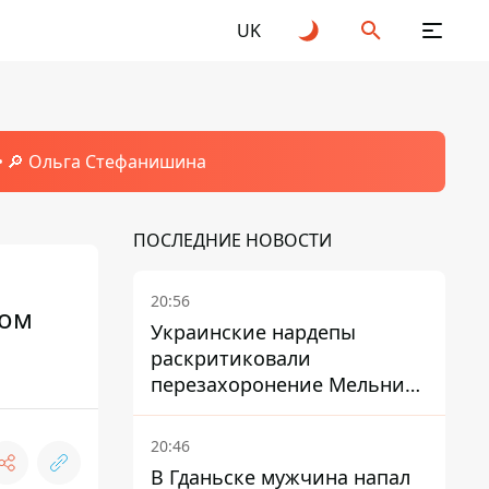
UK
🔎 Ольга Стефанишина
ПОСЛЕДНИЕ НОВОСТИ
20:56
вом
Украинские нардепы
раскритиковали
перезахоронение Мельника
из-за риска
дипломатической изоляции
20:46
В Гданьске мужчина напал