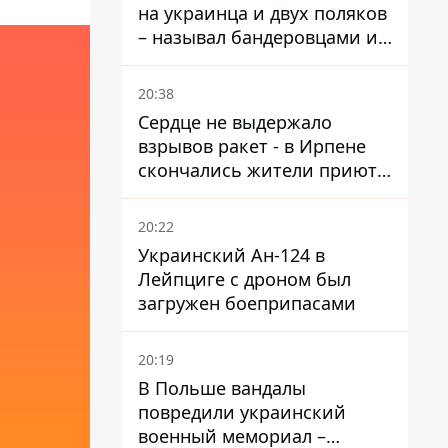
на украинца и двух поляков
– называл бандеровцами и
вел себя агрессивно
20:38
Сердце не выдержало
взрывов ракет - в Ирпене
скончались жители приюта
для собак с инвалидностью
20:22
Украинский Ан-124 в
Лейпциге с дроном был
загружен боеприпасами
20:19
В Польше вандалы
повредили украинский
военный мемориал –