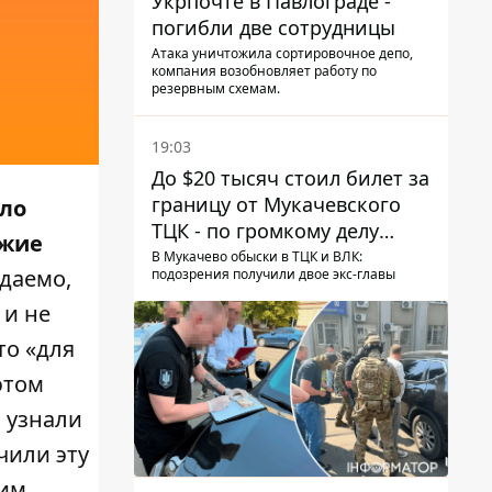
Укрпочте в Павлограде -
погибли две сотрудницы
Атака уничтожила сортировочное депо,
компания возобновляет работу по
резервным схемам.
19:03
До $20 тысяч стоил билет за
границу от Мукачевского
ало
ТЦК - по громкому делу
ужие
первые подозрения
В Мукачево обыски в ТЦК и ВЛК:
даемо,
подозрения получили двое экс-главы
получили двое бывших
руководителей
 и не
то «для
этом
 узнали
чили эту
вим