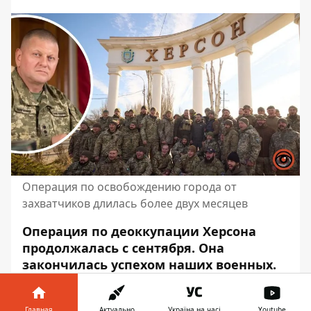
Операция по освобождению города от
захватчиков длилась более двух месяцев
Операция по деоккупации Херсона
продолжалась с сентября.
Она
закончилась
успехом наших военных.
Однако у неё есть своя цена.
Об этом
заявил
Главнокомандующий
Главная
Актуально
Україна на часі
Youtube