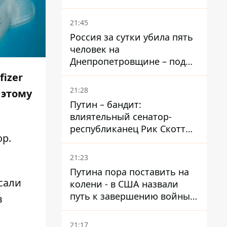
– он возглавил народное
голосование
21:45
Россия за сутки убила пять
человек на
Днепропетровщине – под
ударами оказались пять
izer
районов области
21:28
 этому
Путин – бандит:
влиятельный сенатор-
республиканец Рик Скотт
ор
.
призвал Конгресс привлечь
РФ к ответственности за
21:23
войну в Украине
Путина пора поставить на
сали
колени - в США назвали
путь к завершению войны -
в
National Security Journal
21:17