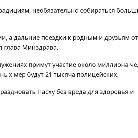
 традициям, необязательно собираться боль
и, а дальние поездки к родным и друзьям о
л глава Минздрава.
служениях примут участие около миллиона ч
ых мер будут 21 тысяча полицейских.
праздновать Пасху без вреда для здоровья и