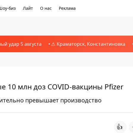
Шоу-биз
Лайт
О нас
Реклама
ный удар 5 августа
⚠️ Краматорск, Константиновка
 10 млн доз COVID-вакцины Pfizer
чительно превышает производство
👍