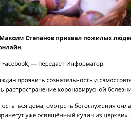
 Максим Степанов призвал пожилых люде
онлайн.
е
Facebook
, — передаёт
Информатор
.
аждан проявить сознательность и самостоят
ть распространение коронавирусной болезни
 остаться дома, смотреть богослужения онл
 принесут уже освящённый кулич из церкви»,