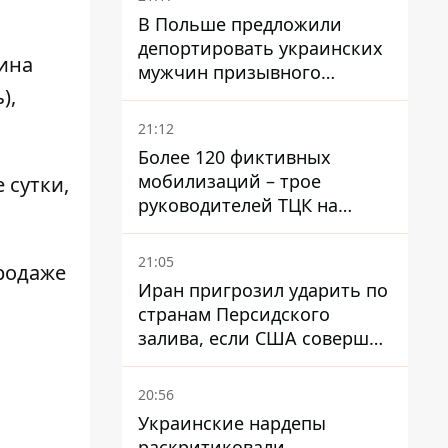
В Польше предложили
депортировать украинских
аина
мужчин призывного
),
возраста - кого это может
затронуть
21:12
Более 120 фиктивных
мобилизаций – трое
 сутки,
руководителей ТЦК на
Волыни и Буковине
получили подозрения за
21:05
родаже
фейковые отчеты
Иран пригрозил ударить по
странам Персидского
залива, если США совершат
хотя бы одну атаку - Reuters
20:56
Украинские нардепы
раскритиковали