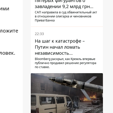
пятерых фигурантов о
завладении 9,2 млрд грн
шими
ПриватБанка направили в
САП направила в суд обвинительный акт
в отношении олигарха и чиновников
суд
ПриватБанка
тложите
22:33
На шаг к катастрофе –
Путин начал ломать
еловек
.
независимость
собственного Центробанка,
Bloomberg раскрыл, как Кремль впервые
публично продавил решение регулятора
заставив снизить базовую
по ставке.
ставку