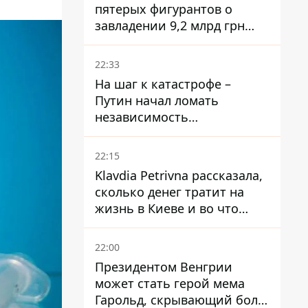
пятерых фигурантов о
завладении 9,2 млрд грн
ПриватБанка направили в
суд
22:33
На шаг к катастрофе –
Путин начал ломать
независимость
собственного Центробанка,
заставив снизить базовую
22:15
ставку
Klavdia Petrivna рассказала,
сколько денег тратит на
жизнь в Киеве и во что
вкладывает миллионы
22:00
Президентом Венгрии
может стать герой мема
Гарольд, скрывающий боль