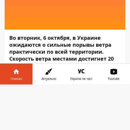
Во вторник, 6 октября, в Украине
ожидаются о сильные порывы ветра
практически по всей территории.
Скорость ветра местами достигнет 20
метров за секунду.
Об этом сообщает
Информатор
со
Главная
Актуально
Україна на часі
Youtube
ссылкой на пресс-центр
Государственной
Информатор в
службы по чрезвычайным ситуациям
.
Скачать
телефоне
👉
Так, 6 октября в Украине, кроме крайнего
востока, ожидаются порывы ветра 15-20
метров за секунду. По Киеву и Киевской
области 6 октября также ожидаются