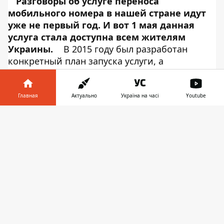
Разговоры об услуге переноса
мобильного номера в нашей стране идут
уже не первый год. И вот 1 мая данная
услуга стала доступна всем жителям
Украины.
В 2015 году был разработан
конкретный план запуска услуги, а
Украинский государственный центр
радиочастот (УГЦР) определили
администратором централизованной базы
Главная
Актуально
Україна на часі
Youtube
данных (ЦБД), где должны храниться все
Информатор в
номера абонентов. Однако на пути запуска
Скачать
телефоне
👉
услуги было множество преград, но все же в
октябре 2018 года было
принято
окончательное решение
о том, когда услуга,
доступная во многих западных странах,
вступит в силу в Украине,
сообщает
Информатор Tech
.
ЗАЧЕМ ЭТО НУЖНО