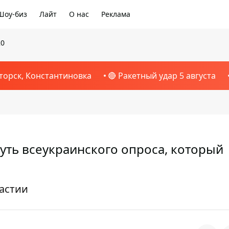
Шоу-биз
Лайт
О нас
Реклама
20
торск, Константиновка
🔴 Ракетный удар 5 августа
суть всеукраинского опроса, который
ластии