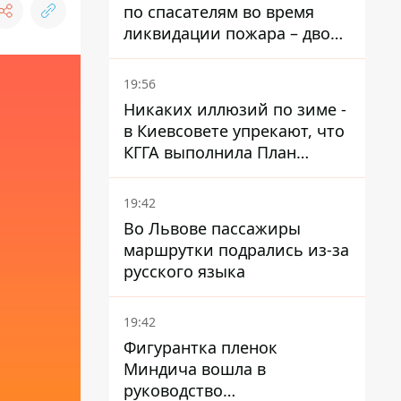
по спасателям во время
ликвидации пожара – двое
раненых
19:56
Никаких иллюзий по зиме -
в Киевсовете упрекают, что
КГГА выполнила План
устойчивости на 20%
19:42
Во Львове пассажиры
маршрутки подрались из-за
русского языка
19:42
Фигурантка пленок
Миндича вошла в
руководство