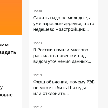
стратегического
госпредприятия - работала
19:30
в Энергоатоме и была
Сажать надо не молодые, а
заместителем Галущенко
уже взрослые деревья, а это
недешево – застройщик
Никонов
19:23
ским
В России начали массово
задать
рассылать повестки под
видом уточнения данных
для набора контрактников
19:19
Флэш объяснил, почему РЭБ
у
не может сбить Шахеды
или отклонить
ровне
баллистические ракеты
19:12