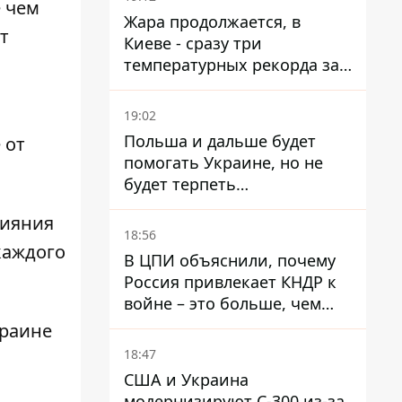
 чем
Жара продолжается, в
т
Киеве - сразу три
температурных рекорда за
день
19:02
Польша и дальше будет
 от
помогать Украине, но не
будет терпеть
"бандеровскую символику" -
лияния
Навроцкий
18:56
каждого
В ЦПИ объяснили, почему
Россия привлекает КНДР к
войне – это больше, чем
ракеты
краине
18:47
США и Украина
модернизируют С-300 из-за