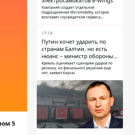
электросамокатов e-Wings
Компания создает отдельное
подразделение Micromobility, которое
возглавят соучредители сервиса
самокатов.
17:14
Путин хочет ударить по
странам Балтии, но есть
нюанс – министр обороны
Литвы сделал заявление
Кремль оценивает сценарии ударов по
региону, но финального решения еще
нет, заявил Каунас
ом 5