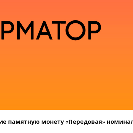
ие памятную монету
«
Передовая
»
номинал