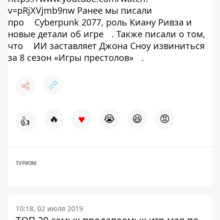
v=pRjXVjmb9nw Ранее мы писали
про
Cyberpunk 2077, роль Киану Ривза и
новые детали об игре
. Также писали о том,
что
ИИ заставляет Джона Сноу извиниться
за 8 сезон «Игры престолов»
.
♥
🔥
😭
😆
😡
👍
ТУРИЗМ
10:18, 02 июля 2019