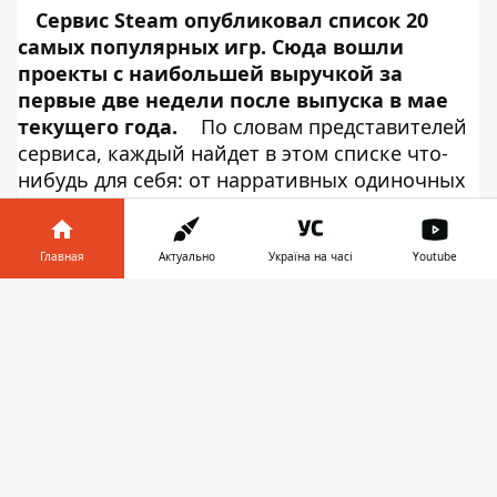
Сервис Steam опубликовал список 20
самых популярных игр. Сюда вошли
проекты с наибольшей выручкой за
первые две недели после
выпуска в мае
текущего года.
По словам представителей
сервиса, каждый найдет в этом списке что-
нибудь для себя: от нарративных одиночных
игр до шутеров от первого лица в открытом
мире. От глубоких стратегий в реальном
времени до реалистичных симуляторов, от
Главная
Актуально
Україна на часі
Youtube
ролевых пиксельных игр до экшена в
Информатор в
сверхвысоком разрешении и от гоночных игр
Скачать
телефоне
👉
для всей семьи до мрачных ужастиков. Об
этом сообщает
Информатор Tech
,
ссылаясь на
Steam
.
Каждый найдет в этом списке что-нибудь