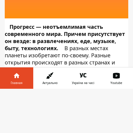
Прогресс — неотъемлимая часть
современного мира. Причем присутствует
он везде: в развлечениях, еде, музыке,
быту, технологиях.
В разных местах
планеты изобретают по-своему. Разные
открытия происходят в разных странах и
практически синхронно.
Поэтому
Информатор Tech
представляет
ТОП новостей мира в сфере технологий.
Главная
Актуально
Україна на часі
Youtube
Huawei представила умный
Информатор в
Скачать
телевизор Smart Screen
телефоне
👉
Китайская компания Huawei провела пресс-
мероприятие, в рамках которого представила
свой первый телевизор Huawei Smart Screen.