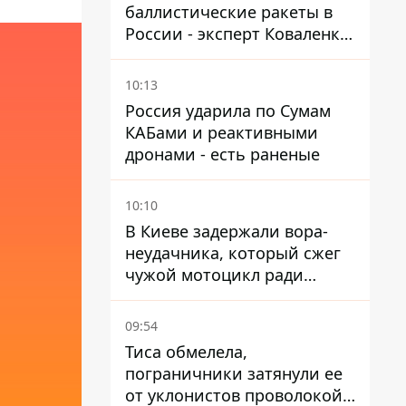
баллистические ракеты в
России - эксперт Коваленко
дал ответ, который вряд ли
понравится украинцам
10:13
Россия ударила по Сумам
КАБами и реактивными
дронами - есть раненые
10:10
В Киеве задержали вора-
неудачника, который сжег
чужой мотоцикл ради
содержимого багажника
09:54
Тиса обмелела,
пограничники затянули ее
от уклонистов проволокой