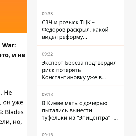
Егоза, которая убивает
диких животных -
09:33
правозащитники бьют
СЗЧ и розыск ТЦК –
тревогу
Федоров раскрыл, какой
видел реформу
мобилизации
 War:
то, и не
09:32
Эксперт Береза ​​подтвердил
риск потерять
Константиновку уже в
ближайшие месяцы
. Не
09:18
, он уже
В Киеве мать с дочерью
пытались вынести
: Blades
туфельки из "Эпицентра" -
ли, но,
суд вынес приговор
09:16