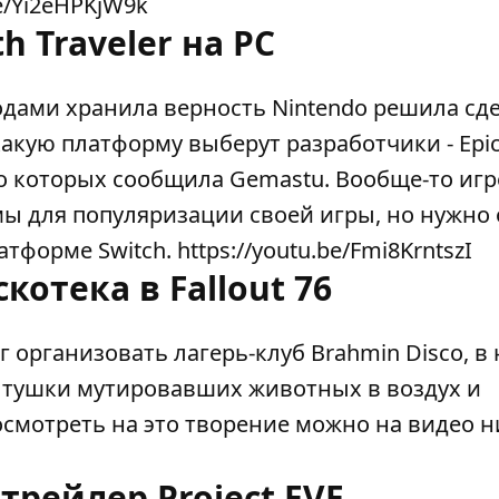
be/Yi2eHPKjW9k
h Traveler на PC
 годами хранила верность Nintendo решила сд
какую платформу выберут разработчики - Epi
, о которых сообщила Gemastu. Вообще-то иг
ы для популяризации своей игры, но нужно 
орме Switch. https://youtu.be/Fmi8KrntszI
котека в Fallout 76
ог организовать лагерь-клуб Brahmin Disco, в
 тушки мутировавших животных в воздух и
осмотреть на это творение можно на видео н
рейлер Project EVE