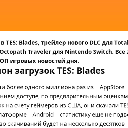
 TES: Blades, трейлер нового DLC для Total
topath Traveler для Nintendo Switch. Все э
ТОП игровых новостей дня.
н загрузок TES: Blades
или более одного миллиона раз из
AppStore
раннем доступе, по предварительным оценкам
ок на счету геймеров из США, они скачали TES
 платформе
Android
статистику еще не подве
о скачиваний будет на несколько десятков