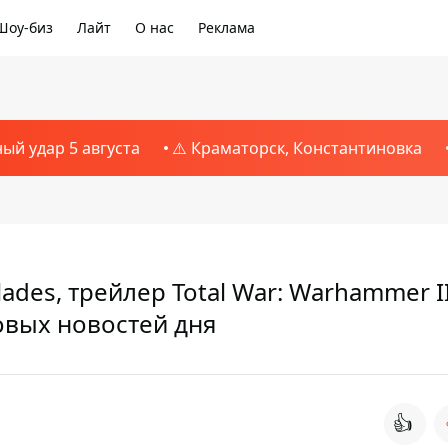
Шоу-биз
Лайт
О нас
Реклама
ный удар 5 августа
⚠️ Краматорск, Константиновка
ades, трейлер Total War: Warhammer I
ровых новостей дня
👍