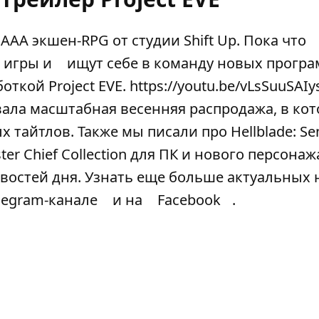
AA экшен-RPG от студии Shift Up. Пока что
 игры и
ищут себе в команду новых прогр
откой Project EVE. https://youtu.be/vLsSuuSAIy
товала масштабная весенняя распродажа, в ко
тайтлов. Также мы писали про Hellblade: Se
aster Chief Collection для ПК и нового персонаж
востей дня. Узнать еще больше актуальных 
legram-канале
и на
Facebook
.