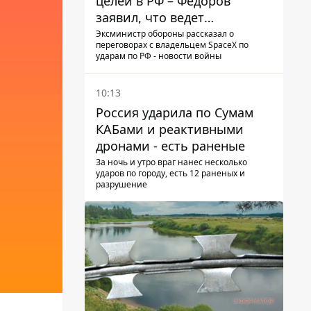
целей в РФ – Федоров
заявил, что ведет
переговоры с Илоном
Эксминистр обороны рассказал о
переговорах с владельцем SpaceX по
Маском
ударам по РФ - новости войны
10:13
Россия ударила по Сумам
КАБами и реактивными
дронами - есть раненые
За ночь и утро враг нанес несколько
ударов по городу, есть 12 раненых и
разрушение