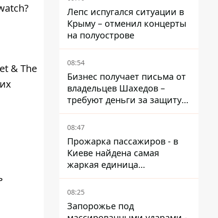
watch?
Лепс испугался ситуации в
Крыму – отменил концерты
на полуострове
08:54
et & The
Бизнес получает письма от
ких
владельцев Шахедов –
требуют деньги за защиту
от атак
08:47
Прожарка пассажиров - в
Киеве найдена самая
жаркая единица
общественного транспорта
ь
08:25
Запорожье под
массированными ударами -