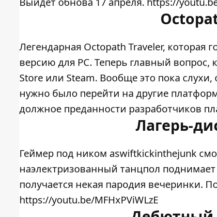
Выйдет обнова 17 апреля. https://youtu.
Octopat
Легендарная Octopath Traveler, которая
версию для PC. Теперь главный вопрос, 
Store или Steam. Вообще это пока слухи
нужно было перейти на другие платформ
должное преданности разработчиков платф
Лагерь-дис
Геймер под ником aswiftkickinthejunk см
наэлектризованный танцпол поднимает
получается некая пародия вечеринки. П
https://youtu.be/MFHxPViWLzE
Дебютный т