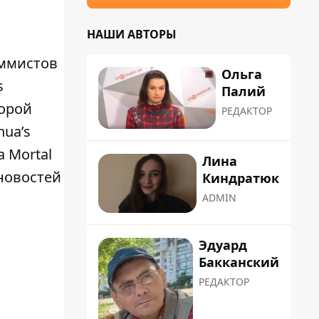
НАШИ АВТОРЫ
аммистов
Ольга
s
Палий
торой
РЕДАКТОР
nua’s
а Mortal
Лина
новостей
Киндратюк
ADMIN
Эдуард
Бакканский
РЕДАКТОР