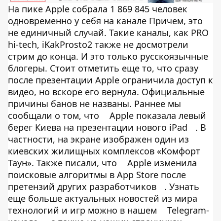
На пике Apple собрала 1 869 845 человек
одновременно у себя на канале Причем, это
не единичный случай. Такие каналы, как PRO
hi-tech, iKakProsto2 также не досмотрели
стрим до конца. И это только русскоязычные
блогеры. Стоит отметить еще то, что сразу
после презентации Apple ограничила доступ к
видео, но вскоре его вернула. Официальные
причины банов не названы. Раннее мы
сообщали о том, что
Apple показала левый
берег Киева на презентации нового iPad
. В
частности, на экране изображен один из
киевских жилищных комплексов «Комфорт
Таун». Также писали, что
Apple изменила
поисковые алгоритмы в App Store после
претензий других разработчиков
. Узнать
еще больше актуальных новостей из мира
технологий и игр можно в нашем
Telegram-