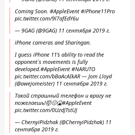
Coming Soon.
#AppleEvent
#iPhone11Pro
pic.twitter.com/9l7afEdY6u
— 9GAG (@9GAG)
11 сентября 2019 г.
iPhone cameras and Sharingan.
I guess iPhone 11’s ability to read the
opponent`s movements is fully
developed.
#AppleEvent
#NARUTO
pic.twitter.com/bBaAcAIkAR
— Jom Lloyd
(@awejomeister)
11 сентября 2019 г.
Такой страшный телефон и врагу не
пожелаешь!🤯🤢🤮
#AppleEvent
pic.twitter.com/0UzdJTstUJ
— ChernyiPidzhak (@ChernyiPidzhak)
11
сентября 2019 г.