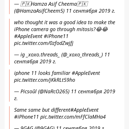
— 🇵🇰Hamza Asif Cheema🇵🇰
(@HamzaAsifCheem5)
11 сентября 2019 г.
who thought it was a good idea to make the
iPhone camera go through mitosis?😂😂
#AppleEvent
#iPhone11
pic.twitter.com/0zfodZwjfj
— ig _xoxo.threads_ (@_xoxo_threads_)
11
сентября 2019 г.
iphone 11 looks familiar
#AppleEvent
pic.twitter.com/jKkRLt59ho
— Picsoûl (@NaRcO265)
11 сентября 2019
г.
Same same but different
#AppleEvent
#iPhone11
pic.twitter.com/mFfClaMHa4
— 9GAG (@9GAG)
11 сентября 2019 г.