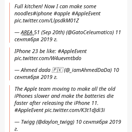
Full kitchen! Now I can make some
noodles
#iphone
#apple
#AppleEvent
pic.twitter.com/LlpsdkM01Z
— A͢R͢E͢A͢ 51 (Sep 20th) (@GatoCeleumatico)
11
сентября 2019 г.
IPhone 23 be like:
#AppleEvent
pic.twitter.com/W4uevmtbdo
— Ahmed dada 🇵🇰 (@_iamAhmedDaDa)
10
сентября 2019 г.
The Apple team moving to make all the old
iPhones slower and make the batteries die
faster after releasing the iPhone 11.
#AppleEvent
pic.twitter.com/K3t1dJdi3i
— Twigg (@daylon_twigg)
10 сентября 2019
г.