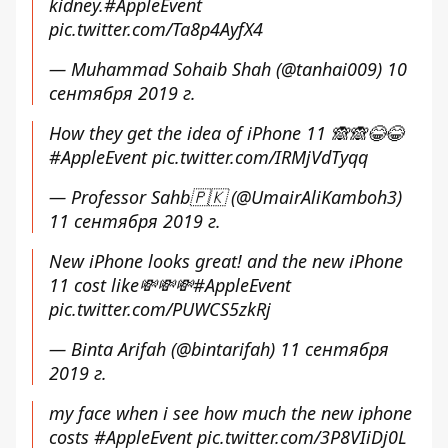
kidney.
#AppleEvent
pic.twitter.com/Ta8p4AyfX4
— Muhammad Sohaib Shah (@tanhai009)
10
сентября 2019 г.
How they get the idea of iPhone 11 🙈🙈😂😂
#AppleEvent
pic.twitter.com/IRMjVdTyqq
— Professor Sahb🇵🇰 (@UmairAliKamboh3)
11 сентября 2019 г.
New iPhone looks great! and the new iPhone
11 cost like💸💸💸
#AppleEvent
pic.twitter.com/PUWCS5zkRj
— Binta Arifah (@bintarifah)
11 сентября
2019 г.
my face when i see how much the new iphone
costs
#AppleEvent
pic.twitter.com/3P8VIiDj0L