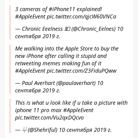
3 cameras of
#iPhone11
explained!
#AppleEvent
pic.twitter.com/qjcW60VNCa
— Chronic Eeelness 💵 (@Chronic_Eelnes)
10
сентября 2019 г.
Me walking into the Apple Store to buy the
new iPhone after calling it stupid and
retweeting memes making fun of it
#AppleEvent
pic.twitter.com/Z3FiduPQww
— Paul Averhart (@paulaverhart)
10
сентября 2019 г.
This is what u look like if u take a picture with
iphone 11 pro max
#AppleEvent
pic.twitter.com/Vu2qxDQcvo
— 𓂔 (@Shehriful)
10 сентября 2019 г.