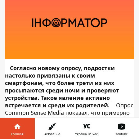
Согласно новому опросу, подростки
настолько привязаны к своим
смартфонам, что более трети из них
просыпаются среди ночи и проверяют
устройства. Такое явление активно
встречается и среди их родителей.
Опрос
Common Sense Media показал, что примерно
четверть родителей просыпаются и
проверяют свои телефоны за ночь. Об этом
сообщает
Информатор Tech
, ссылаясь на
Главная
Актуально
Україна на часі
Youtube