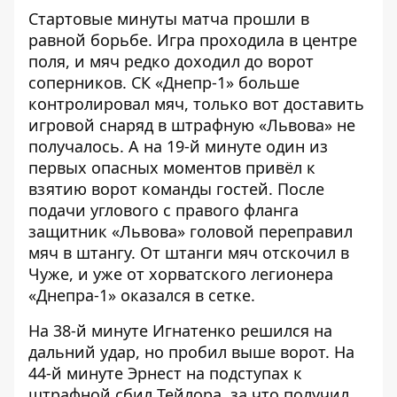
Стартовые минуты матча прошли в
равной борьбе. Игра проходила в центре
поля, и мяч редко доходил до ворот
соперников. СК «Днепр-1» больше
контролировал мяч, только вот доставить
игровой снаряд в штрафную «Львова» не
получалось. А на 19-й минуте один из
первых опасных моментов привёл к
взятию ворот команды гостей. После
подачи углового с правого фланга
защитник «Львова» головой переправил
мяч в штангу. От штанги мяч отскочил в
Чуже, и уже от хорватского легионера
«Днепра-1» оказался в сетке.
На 38-й минуте Игнатенко решился на
дальний удар, но пробил выше ворот. На
44-й минуте Эрнест на подступах к
штрафной сбил Тейлора, за что получил