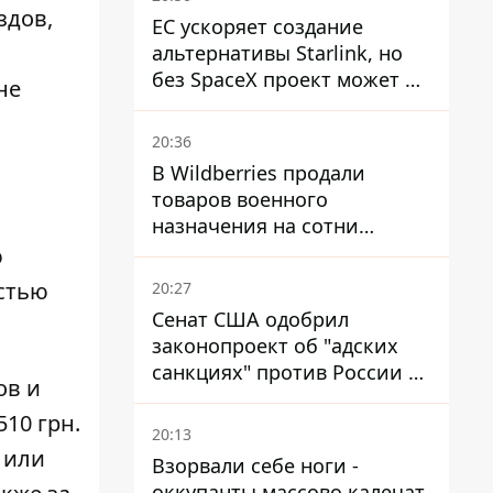
здов,
ЕС ускоряет создание
альтернативы Starlink, но
без SpaceX проект может не
не
обойтись
20:36
В Wildberries продали
товаров военного
назначения на сотни
миллионов, но удары ВСУ
ю
изменили ситуацию
остью
20:27
Сенат США одобрил
законопроект об "адских
санкциях" против России и
ов и
Ирана
510 грн.
20:13
 или
Взорвали себе ноги -
оккупанты массово калечат