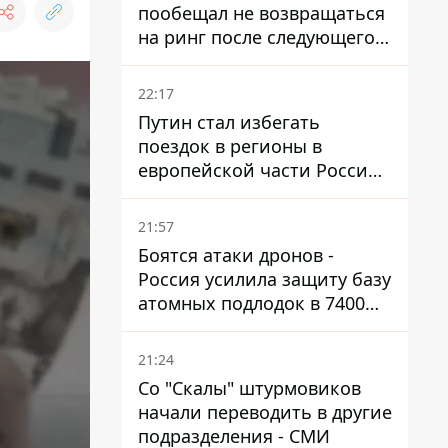
пообещал не возвращаться
на ринг после следующего
боя
22:17
Путин стал избегать
поездок в регионы в
европейской части России,
куда регулярно долетают
дроны
21:57
Боятся атаки дронов -
Россия усилила защиту базу
атомных подлодок в 7400
км от Украины
21:24
Со "Скалы" штурмовиков
начали переводить в другие
подразделения - СМИ