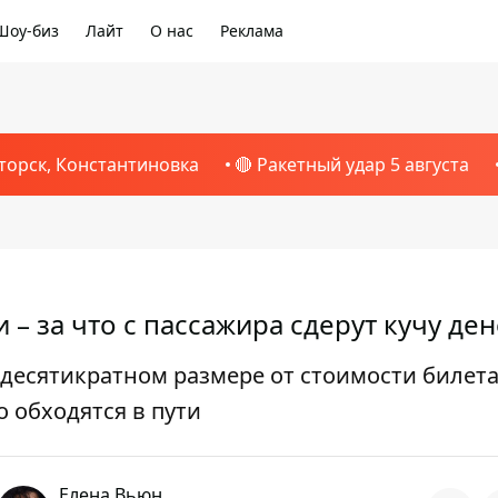
Шоу-биз
Лайт
О нас
Реклама
торск, Константиновка
🔴 Ракетный удар 5 августа
– за что с пассажира сдерут кучу ден
десятикратном размере от стоимости билета
о обходятся в пути
Елена Вьюн