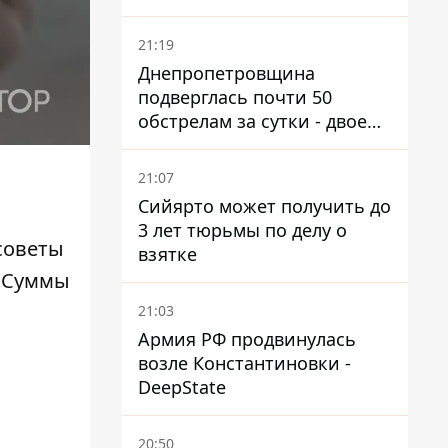
21:19
Днепропетровщина
подверглась почти 50
обстрелам за сутки - двое
погибших, шесть
пострадавших
21:07
Сийярто может получить до
3 лет тюрьмы по делу о
советы
взятке
. Суммы
21:03
Армия РФ продвинулась
возле Константиновки -
DeepState
20:50