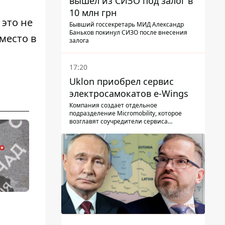
вышел из СИЗО под залог в
10 млн грн
 это не
Бывший госсекретарь МИД Александр
Баньков покинул СИЗО после внесения
 место
в
залога
17:20
Uklon приобрел сервис
электросамокатов e-Wings
Компания создает отдельное
подразделение Micromobility, которое
возглавят соучредители сервиса
самокатов.