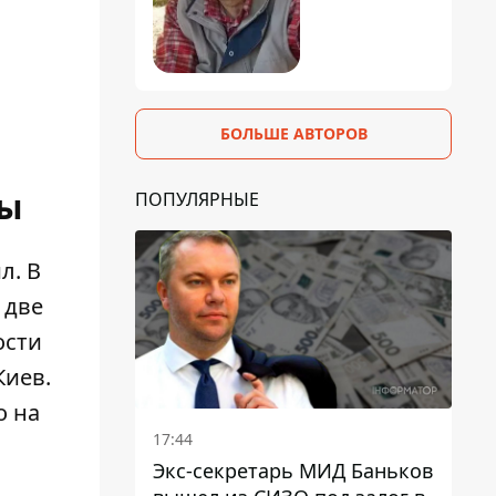
БОЛЬШЕ АВТОРОВ
лы
ПОПУЛЯРНЫЕ
л. В
 две
ости
Киев
.
о на
17:44
Экс-секретарь МИД Баньков