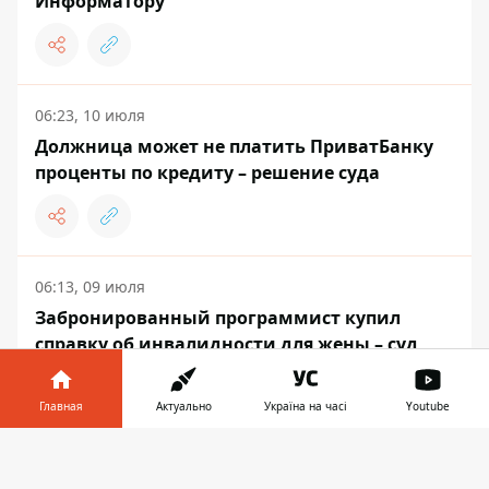
Информатору
06:23, 10 июля
Должница может не платить ПриватБанку
проценты по кредиту – решение суда
06:13, 09 июля
Забронированный программист купил
справку об инвалидности для жены – суд
вынес приговор
Главная
Актуально
Україна на часі
Youtube
Информатор в
Скачать
телефоне
👉