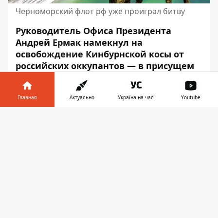
Черноморский флот рф уже проиграл битву
Руководитель Офиса Президента
Андрей Ермак намекнул на
освобождение
Кинбурнской косы
от
российских оккупантов — в присущем
ему формате. Он выложил «ребус» из
картинок, из которого можно
Главная
Актуально
Україна на часі
Youtube
догадаться, что ВСУ мощно действуют
на этом участке.
Информатор в
Скачать
телефоне
👉
Загадки от Ермака
Более подробной информации, как и
официальных деталей на этот счет, пока
нет. В телеграм-канале главы
Николаевской военной администрации
Виталия Кима также появился загадочный