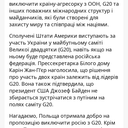
виключити країну-агресорку з ООН, G20 та
інших поважних міжнародних структур і
майданчиків, які були створені для
захисту миру та співпраці між націями.
Сполучені Штати Америки виступають за
участь України у майбутньому
саміті
Великої двадцятки (G20), навіть якщо на
ньому буде представлена російська
федерація. Прессекретарка Білого дому
Карін Жан-П'єр наголосила, що рішення
про участь двох країн залежить від лідерів
G20. Вона також підтвердила, що
президент США Джозеф Байден не
збирається зустрічатися з путіним на
полях саміту G20.
Нагадаємо, Польща
отримала добро на
пропозицію виключити росію
з G20. Крім