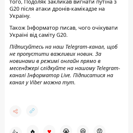
того, Подоляк
закликав вигнати путіна з
G20 після атаки дронів-камікадзе
на
Україну.
Також
Інформатор
писав, чого
очікувати
Україні від саміту
G20.
Підписуйтесь на наш
Telegram-канал
, щоб
не пропустити важливих новин. За
новинами в режимі онлайн прямо в
месенджері слідкуйте на нашому Telegram-
каналі
Інформатор Live
. Підписатися на
канал у Viber можна
тут
.
♥
🔥
😭
😆
😡
👍