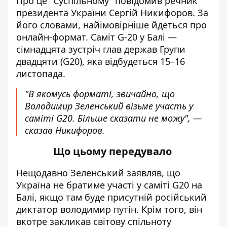
Про це "Суспільному"
повідомив
речник
президента України Сергій Никифоров. За
його словами, найімовірніше йдеться про
онлайн-формат. Саміт G-20 у Балі —
сімнадцята зустріч глав держав Групи
двадцяти (G20), яка відбудеться 15–16
листопада.
"В якомусь форматі, звичайно, що
Володимир Зеленський візьме участь у
саміті G20. Більше сказати не можу", —
сказав Никифоров.
Що цьому передувало
Нещодавно Зеленський заявляв, що
Україна не братиме участі у саміті
G20
на
Балі, якщо там буде присутній російський
диктатор володимир путін. Крім того, він
вкотре закликав світову спільноту