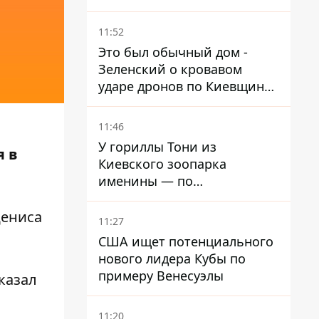
ребенка
11:52
Это был обычный дом -
Зеленский о кровавом
ударе дронов по Киевщине,
где погибли дедушка,
бабушка и их малолетний
11:46
внук
У гориллы Тони из
я в
Киевского зоопарка
именины — по
человеческим меркам ему
уже больше 90 лет
Дениса
11:27
США ищет потенциального
нового лидера Кубы по
примеру Венесуэлы
казал
11:20