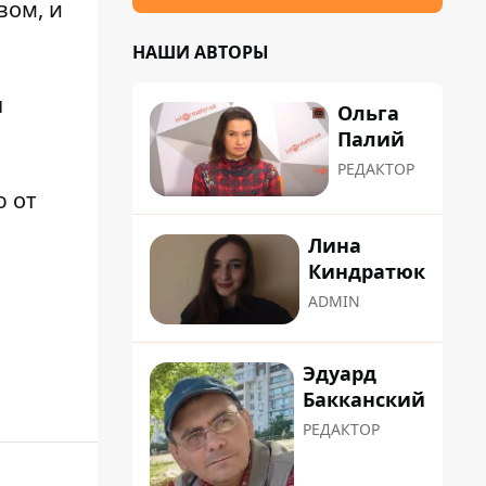
вом, и
НАШИ АВТОРЫ
я
Ольга
Палий
РЕДАКТОР
ю от
Лина
Киндратюк
ADMIN
Эдуард
Бакканский
РЕДАКТОР