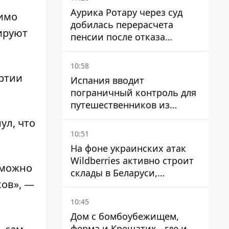
Аурика Ротару через суд
димо
добилась перерасчета
ируют
пенсии после отказа
Пенсионного фонда
10:58
артии
Испания вводит
пограничный контроль для
путешественников из
Италии из-за
ул, что
миграционного конфликта
10:51
На фоне украинских атак
Wildberries активно строит
 можно
склады в Беларуси,
ков», —
Казахстане, Узбекистане
10:45
Дом с бомбоубежищем,
ферма и Крещатик - где и