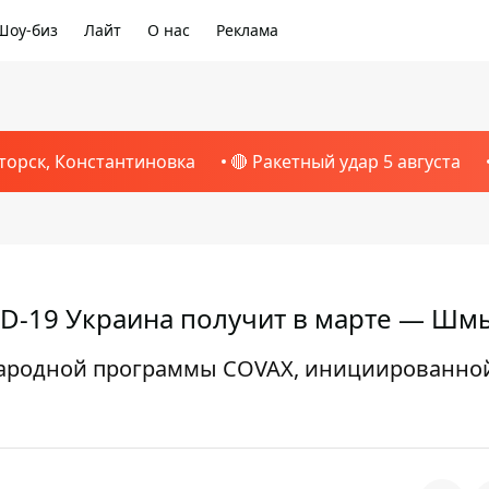
Шоу-биз
Лайт
О нас
Реклама
торск, Константиновка
🔴 Ракетный удар 5 августа
D-19 Украина получит в марте — Шм
народной программы COVAX, инициированно