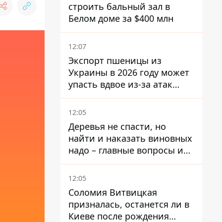
строить бальный зал в
Белом доме за $400 млн
12:07
Экспорт пшеницы из
Украины в 2026 году может
упасть вдвое из-за атак
россиян по портам
12:05
Деревья не спасти, но
найти и наказать виновных
надо – главные вопросы и
выводы из конфликта на
Теремках
12:05
Соломия Витвицкая
призналась, останется ли в
Киеве после рождения