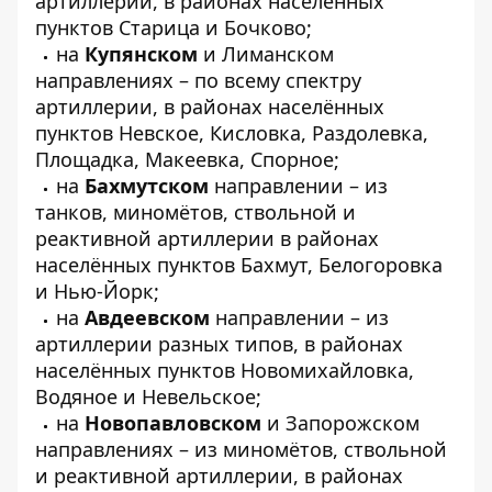
артиллерии, в районах населённых
пунктов Старица и Бочково;
на
Купянском
и Лиманском
направлениях – по всему спектру
артиллерии, в районах населённых
пунктов Невское, Кисловка, Раздолевка,
Площадка, Макеевка, Спорное;
на
Бахмутском
направлении – из
танков, миномётов, ствольной и
реактивной артиллерии в районах
населённых пунктов Бахмут, Белогоровка
и Нью-Йорк;
на
Авдеевском
направлении – из
артиллерии разных типов, в районах
населённых пунктов Новомихайловка,
Водяное и Невельское;
на
Новопавловском
и Запорожском
направлениях – из миномётов, ствольной
и реактивной артиллерии, в районах