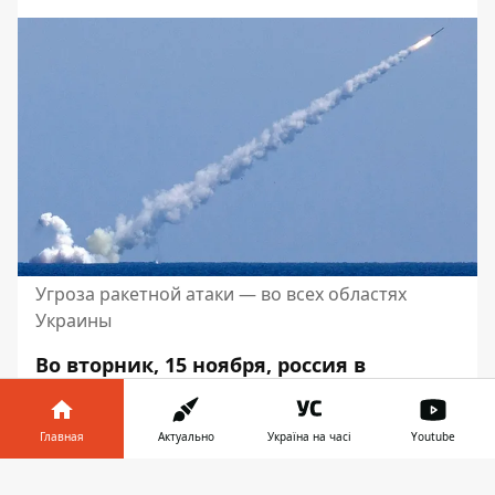
Угроза ракетной атаки — во всех областях
Украины
Во вторник, 15 ноября, россия в
очередной раз нанесла массированный
ракетный удар по Украине. Мишенью
Главная
Актуально
Україна на часі
Youtube
оккупантов стали объекты
энергетической и гражданской
Информатор в