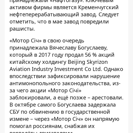
принадлежали «Нафтогазу». Ключевым
активом фирмы является Кременчугский
нефтеперерабатывающий завод. Следует
отметить, что в мае завод повредили
рашисты.
«Мотор Сiч» в свою очередь
принадлежала Вячеславу Богуслаеву,
который в 2017 году продал 56 % акций
китайскому холдингу Beijing Skyrizon
Aviation Industry Investment Co Ltd. Однако
впоследствии зафиксировали нарушение
антимонопольного законодательства, из-
за чего акции «Мотор Січі»
заблокировали, а ещё позже – арестовали.
В октябре самого Богуслаева задержала
СБУ по обвинению в государственной
измене – через «Мотор Сiч» он напрямую
помогал россиянам, снабжая их