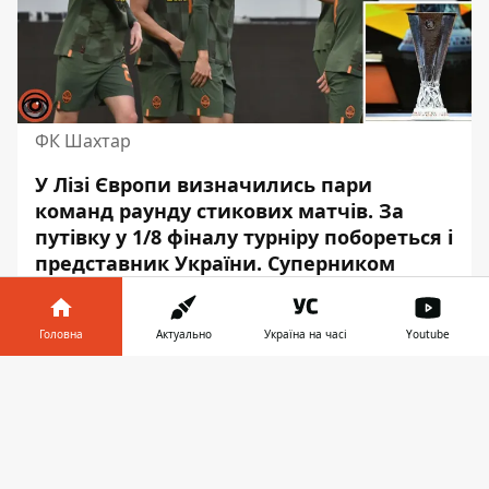
ФК Шахтар
У Лізі Європи визначились пари
команд раунду стикових матчів. За
путівку у 1/8 фіналу турніру
побореться і
представник України
. Суперником
«Шахтаря» стане
французький «Ренн».
У понеділок, 7 листопада, у Ньоні
Головна
Актуально
Україна на часі
Youtube
(Швейцарія) відбулося жеребкування
Інформатор у
стикових матчів Ліги Європи. Вісім
Завантажити
телефоні
👉
переможців групового етапу вже
забезпечили собі путівку у 1/8 фіналу
турніру. Ще вісім путівок розіграють