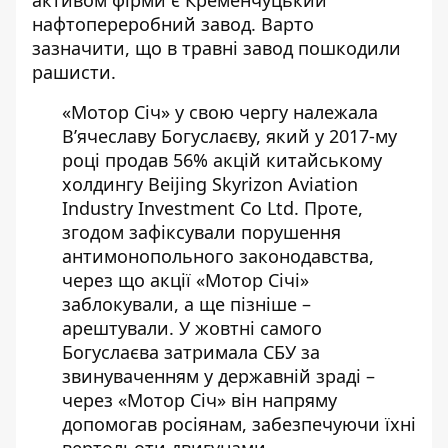
активом фірми є Кременчуцький
нафтопереробний завод. Варто
зазначити, що в травні завод пошкодили
рашисти.
«Мотор Січ» у свою чергу належала
В’ячеславу Богуслаєву, який у 2017-му
році продав 56% акцій китайському
холдингу Beijing Skyrizon Aviation
Industry Investment Co Ltd. Проте,
згодом зафіксували порушення
антимонопольного законодавства,
через що акції «Мотор Січі»
заблокували, а ще пізніше –
арештували. У жовтні самого
Богуслаєва затримала СБУ за
звинуваченням у державній зраді –
через «Мотор Січ» він напряму
допомогав росіянам, забезпечуючи їхні