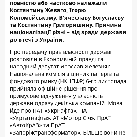
повністю або частково належали
Костянтину Жеваго, Ігорю
Коломойському,
В'ячеславу Богуслаєву
та Костянтину Григоришину. Причини
націоналізації різні – від зради держави
до втечі з України.
Про передачу прав власності державі
розповіли
в Економічній правді та
народний депутат Ярослав Железняк.
Національна комісія з цінних паперів та
фондового ринку (НКЦПФР) 6-го листопада
прийняла офіційне рішення про
примусове відчуження у власність
держави одразу декілька компаній. Мова
йде про ПАТ «Укрнафта», ПАТ
«Укртатнафта», АТ «Мотор Січ», ПрАТ
«АвтоКрАЗ» та ПрАТ
«Запоріжтрансформатор». Більше вони не