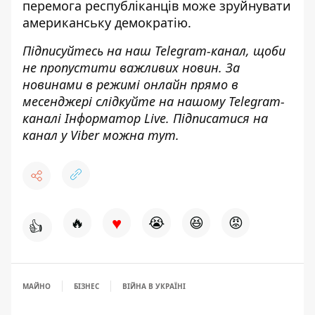
перемога республіканців може зруйнувати
американську демократію
.
Підписуйтесь на наш
Telegram-канал
, щоби
не пропустити важливих новин. За
новинами в режимі онлайн прямо в
месенджері слідкуйте на нашому Telegram-
каналі
Інформатор Live
. Підписатися на
канал у Viber можна
тут
.
♥
🔥
😭
😆
😡
👍
МАЙНО
БІЗНЕС
ВІЙНА В УКРАЇНІ