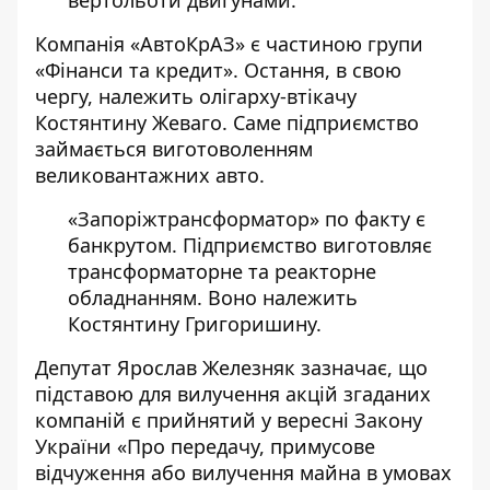
вертольоти двигунами.
Компанія «АвтоКрАЗ» є частиною групи
«Фінанси та кредит». Остання, в свою
чергу, належить олігарху-втікачу
Костянтину Жеваго. Саме підприємство
займається виготоволенням
великовантажних авто.
«Запоріжтрансформатор» по факту є
банкрутом. Підприємство виготовляє
трансформаторне та реакторне
обладнанням. Воно належить
Костянтину Григоришину.
Депутат Ярослав Железняк
зазначає
, що
підставою для вилучення акцій згаданих
компаній є прийнятий у вересні Закону
України «Про передачу, примусове
відчуження або вилучення майна в умовах