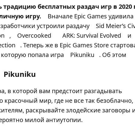
 традицию бесплатных раздач игр в 2020 г
тличную игру.
Вначале Epic Games удивила 
разработчики устроили раздачу
Sid Meier’s Civ
on
,
Overcooked
ARK: Survival Evolved
и
ction
. Теперь же в Epic Games Store стартов
в которую попала игра
Pikuniku
. Об этом
Pikuniku
, в которой вам предстоит разгадывать
 красочный мир, где не все так безоблачно,
ителям, раскрывайте злодейские заговоры 
ероятно милой антиутопии.