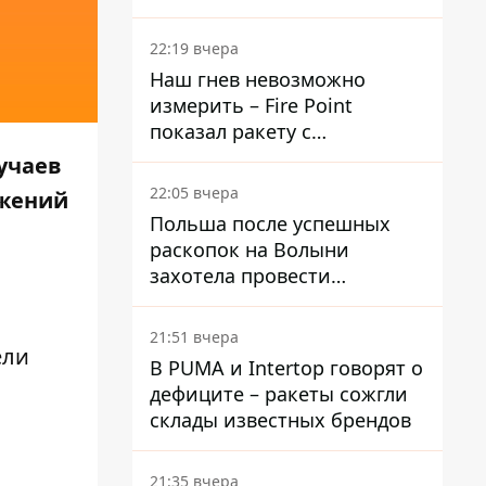
раскрыли детали
22:19 вчера
Наш гнев невозможно
измерить – Fire Point
показал ракету с
загадочной отметкой 723
учаев
22:05 вчера
ажений
Польша после успешных
раскопок на Волыни
захотела провести
эксгумацию в новых местах
21:51 вчера
ели
В PUMA и Intertop говорят о
дефиците – ракеты сожгли
склады известных брендов
21:35 вчера