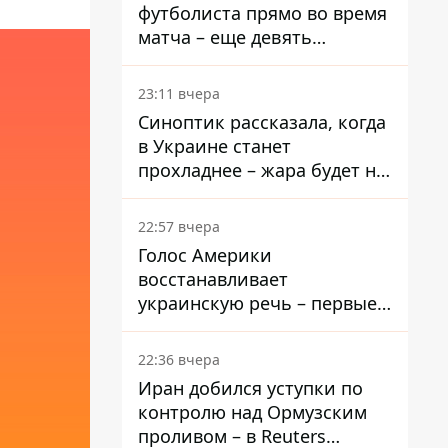
футболиста прямо во время
матча – еще девять
пострадали
23:11 вчера
Синоптик рассказала, когда
в Украине станет
прохладнее – жара будет не
долго
22:57 вчера
Голос Америки
восстанавливает
украинскую речь – первые
эфиры ожидаются на
следующей неделе
22:36 вчера
Иран добился уступки по
контролю над Ормузским
проливом – в Reuters