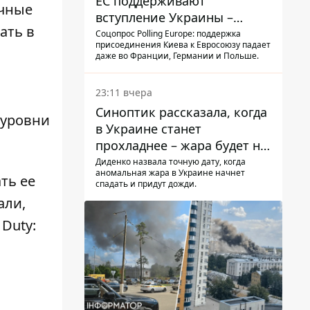
ЕС поддерживают
ычные
вступление Украины –
ать в
результаты опроса
Соцопрос Polling Europe: поддержка
присоединения Киева к Евросоюзу падает
даже во Франции, Германии и Польше.
23:11 вчера
Синоптик рассказала, когда
 уровни
в Украине станет
прохладнее – жара будет не
долго
Диденко назвала точную дату, когда
аномальная жара в Украине начнет
ать ее
спадать и придут дожди.
али,
f Duty: