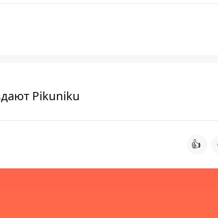
здают Pikuniku
👍