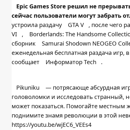
Epic Games Store решил не прерывать
сейчас пользователи могут забрать о
устроила раздачу
GTA V
, после чего 
VI
,
Borderlands: The Handsome Collecti
сборник
Samurai Shodown NEOGEO Colle
еженедельная бесплатная раздача игр, 
сообщает
Информатор Tech
.
Pikuniku
— потрясающе абсурдная игра
головоломки и исследовать странный, но
может показаться. Помогайте местным ж
поднимите знамя революции в этой нев
https://youtu.be/wjEC6_VEEs4