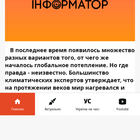
В последнее время появилось множество
разных вариантов того, от чего же
началось глобальное потепление. Но где
правда - неизвестно. Большинство
климатических экспертов утверждает, что
на протяжении веков мир нагревался и
охлаждался много раз. А потепление,
которое наблюдается сейчас, является
лишь частью вышеупомянутой модели.
Главная
Актуально
Україна на часі
Youtube
Но исследователи опровергли этот
Информатор в
аргумент, подкрепив все экспериментами и
Скачать
телефоне
👉
фактами.
Об этом сообщает