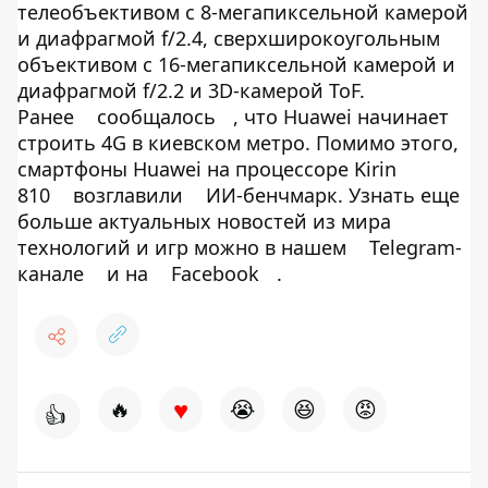
телеобъективом с 8-мегапиксельной камерой
и диафрагмой f/2.4, сверхширокоугольным
объективом с 16-мегапиксельной камерой и
диафрагмой f/2.2 и 3D-камерой ToF.
Ранее
сообщалось
, что Huawei начинает
строить 4G в киевском метро. Помимо этого,
смартфоны Huawei на процессоре Kirin
810
возглавили
ИИ-бенчмарк. Узнать еще
больше актуальных новостей из мира
технологий и игр можно в нашем
Telegram-
канале
и на
Facebook
.
♥
🔥
😭
😆
😡
👍