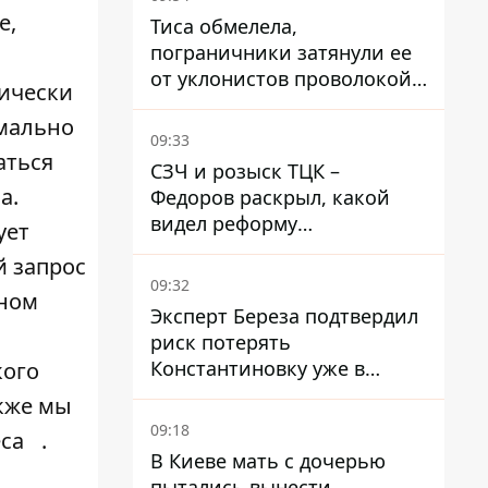
е,
Тиса обмелела,
пограничники затянули ее
от уклонистов проволокой
тически
Егоза, которая убивает
рмально
диких животных -
09:33
правозащитники бьют
аться
СЗЧ и розыск ТЦК –
тревогу
а.
Федоров раскрыл, какой
видел реформу
ует
мобилизации
й запрос
09:32
чном
Эксперт Береза ​​подтвердил
риск потерять
Константиновку уже в
кого
ближайшие месяцы
акже мы
09:18
еса
.
В Киеве мать с дочерью
пытались вынести