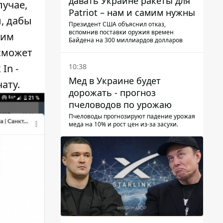
давать Украине ракеты для
лучае,
Patriot – нам и самим нужны
, дабы
Президент США объяснил отказ,
вспомнив поставки оружия времен
шим
Байдена на 300 миллиардов долларов
 сможет
10:38
In -
Мед в Украине будет
ату.
дорожать - прогноз
пчеловодов по урожаю
Пчеловоды прогнозируют падение урожая
меда на 10% и рост цен из-за засухи.