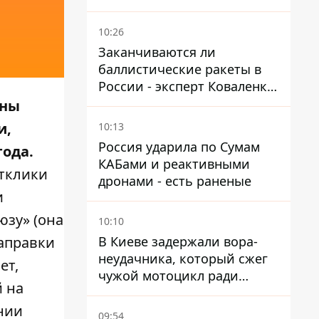
переговоры с Илоном
Маском
10:26
Заканчиваются ли
баллистические ракеты в
России - эксперт Коваленко
дал ответ, который вряд ли
ины
понравится украинцам
и,
10:13
Россия ударила по Сумам
года.
КАБами и реактивными
тклики
дронами - есть раненые
и
юзу» (она
10:10
В Киеве задержали вора-
заправки
неудачника, который сжег
ет,
чужой мотоцикл ради
 на
содержимого багажника
нии
09:54