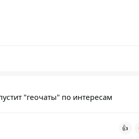
апустит "геочаты" по интересам
👍