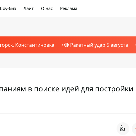
Шоу-биз
Лайт
О нас
Реклама
торск, Константиновка
🔴 Ракетный удар 5 августа
паниям в поиске идей для постройки
👍