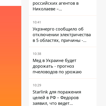
российских агентов в
Николаеве –
корректировали удары по
городу
10:41
Укрэнерго сообщило об
отключении электричества
в 5 областях, причины -
обстрелы и жара
10:38
Мед в Украине будет
дорожать - прогноз
пчеловодов по урожаю
10:29
Starlink для поражения
целей в РФ – Федоров
заявил, что ведет