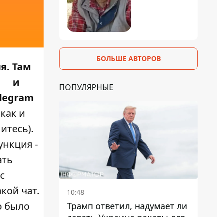
БОЛЬШЕ АВТОРОВ
я. Там
и
ПОПУЛЯРНЫЕ
elegram
 как и
итесь).
ункция -
ать
с
кой чат.
10:48
о было
Трамп ответил, надумает ли