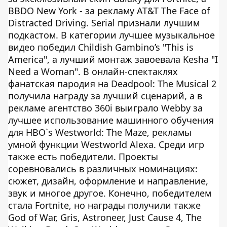
BBDO New York - за рекламу AT&T The Face of
Distracted Driving. Serial признали лучшим
подкастом. В категории лучшее музыкальное
видео победил Childish Gambino’s "This is
America", а лучший монтаж завоевала Kesha "I
Need a Woman". В онлайн-спектаклях
фанатская пародия на Deadpool: The Musical 2
получила награду за лучший сценарий, а в
рекламе агентство 360i выиграло Webby за
лучшее использование машинного обучения
для HBO`s Westworld: The Maze, рекламы
умной функции Westworld Alexa. Среди игр
также есть победители. Проекты
соревновались в различных номинациях:
сюжет, дизайн, оформление и направление,
звук и многое другое. Конечно, победителем
стала Fortnite, но награды получили также
God of War, Gris, Astroneer, Just Cause 4, The