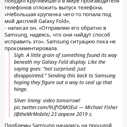
побудил крупнейшего в мире производителя
телефонов отложить выпуск телефона.
«Небольшая крупинка чего-то попала под
мой дисплей Galaxy Fold»,
- написал он. «Отправляю его обратно в
Samsung, надеясь, что они найдут способ
исправить это». Samsung ситуацию пока не
прокомментировала.
Sigh. A little grain of something found its way
beneath my Galaxy Fold display. Like the
saying goes: "not surprised; just
disappointed." Sending this back to Samsung
hoping they figure out a way to seal up that
hinge.
Silver lining: video tomorrow!
pic.twitter.com/9UfYDMOEul
— Michael Fisher
(@theMrMobile)
23 апреля 2019 г.
Проблемы Samsung начались на прошлой