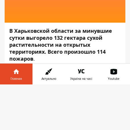
В Харьковской области за минувшие
сутки выгорело 132 гектара сухой
растительности на открытых
территориях. Всего произошло 114
пожаров
.
Об этом сообщает
Информатор
со
ссылкой на пресс-центр
Государственной
Главная
Актуально
Україна на часі
Youtube
службы по чрезвычайным ситуациям
.
Информатор в
Скачать
«На территории Харьковской области
телефоне
👉
произошло 114 пожаров сухой
растительности в природных
экосистемах. Подавляющее их количество
случается из-за легкомысленности