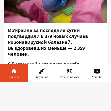
В Украине за последние сутки
подтвердили 6 379 новых случаев
коронавирусной болезней.
Выздоровевших меньше — 2 359
человек.
Об этом сообщает
пресс-служба
Министерства здравоохранения, —
передаёт
Информатор
.
Главная
Актуально
Україна на часі
Youtube
В больницы доставили 1 957 человек с
Информатор в
Скачать
выраженными симптомами коронавируса.
телефоне
👉
От осложнений болезни умерли 88
пациентов.
Протестировали
методом
ПЦР — 20 309 человек, методом ИФА — 3