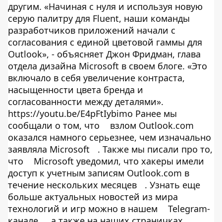
другим. «Начиная с нуля и используя новую
серую палитру для Fluent, наши команды
разработчиков приложений начали с
согласования с единой цветовой гаммы для
Outlook», - объясняет Джон Фридман, глава
отдела дизайна Microsoft в своем блоге. «Это
включало в себя увеличение контраста,
насыщенности цвета бренда и
согласованности между деталями».
https://youtu.be/E4pFtIybimo Ранее мы
сообщали о том, что
взлом Outlook.com
оказался намного серьезнее, чем изначально
заявляла Microsoft
. Также мы писали про то,
что
Microsoft уведомил, что хакеры имели
доступ к учетным записям Outlook.com в
течение нескольких месяцев
. Узнать еще
больше актуальных новостей из мира
технологий и игр можно в нашем
Telegram-
канале
, а также на наших страничках