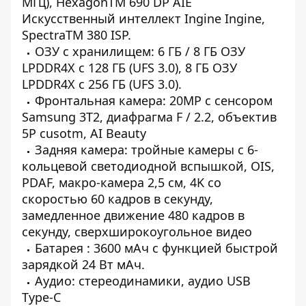
МГц), HexagonTM 690 DP AIE
Искусственный интеллект Ingine Ingine,
SpectraTM 380 ISP.
ОЗУ с хранилищем: 6 ГБ / 8 ГБ ОЗУ
LPDDR4X с 128 ГБ (UFS 3.0), 8 ГБ ОЗУ
LPDDR4X с 256 ГБ (UFS 3.0).
Фронтальная камера: 20MP с сенсором
Samsung 3T2, диафрагма F / 2.2, объектив
5P cusotm, AI Beauty
Задняя камера: тройные камеры с 6-
кольцевой светодиодной вспышкой, OIS,
PDAF, макро-камера 2,5 см, 4K со
скоростью 60 кадров в секунду,
замедленное движение 480 кадров в
секунду, сверхширокоугольное видео
Батарея : 3600 мАч с функцией быстрой
зарядкой 24 Вт мАч.
Аудио: стереодинамики, аудио USB
Type-C