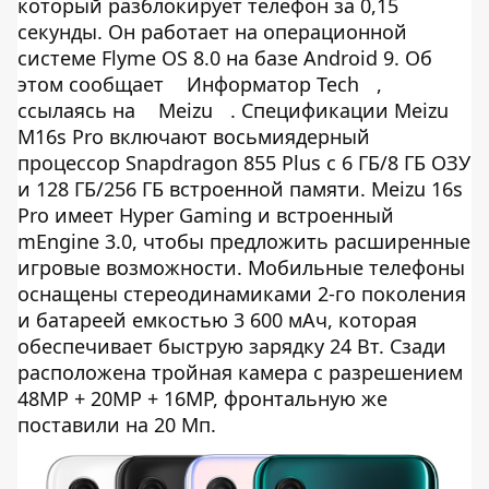
который разблокирует телефон за 0,15
секунды. Он работает на операционной
системе Flyme OS 8.0 на базе Android 9. Об
этом сообщает
Информатор Tech
,
ссылаясь на
Meizu
. Спецификации Meizu
M16s Pro включают восьмиядерный
процессор Snapdragon 855 Plus с 6 ГБ/8 ГБ ОЗУ
и 128 ГБ/256 ГБ встроенной памяти. Meizu 16s
Pro имеет Hyper Gaming и встроенный
mEngine 3.0, чтобы предложить расширенные
игровые возможности. Мобильные телефоны
оснащены стереодинамиками 2-го поколения
и батареей емкостью 3 600 мАч, которая
обеспечивает быструю зарядку 24 Вт. Сзади
расположена тройная камера с разрешением
48MP + 20MP + 16MP, фронтальную же
поставили на 20 Мп.