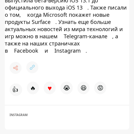
выпустила бета-версию iOS 13.1 до
официального выхода iOS 13
. Также писали
о том,
когда Microsoft покажет новые
продукты Surface
. Узнать еще больше
актуальных новостей из мира технологий и
игр можно в нашем
Telegram-канале
, а
также на наших страничках
в
Facebook
и
Instagram
.
♥
🔥
😭
😆
😡
👍
INSTAGRAM