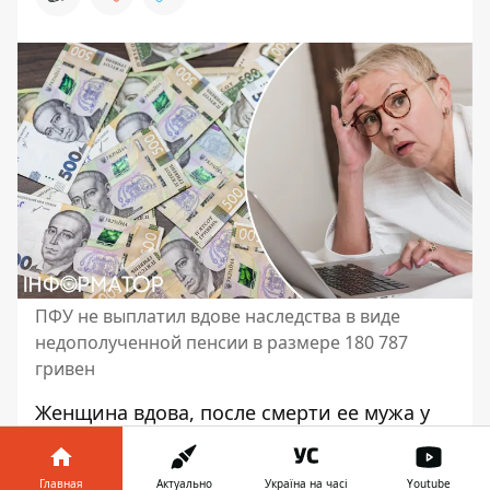
ПФУ не выплатил вдове наследства в виде
недополученной пенсии в размере 180 787
гривен
Женщина вдова, после смерти ее мужа у
нее возникло право на получение
начисленной, но
невыплаченной за жизнь
Главная
Актуально
Україна на часі
Youtube