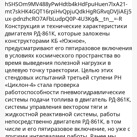
hSHSOm9MV488yPwHdtb4kHdFpuHuen7lxA21-
mt7skHK4GQT16rpiHvQpjuQdkHgRGRvqDVJiAEj5
ux-pdnzhcRO7AFbLudpQ0P-4U3Kg&__tn__=-R
Конструкция и технические характеристики
двигателя РД-861К, которые заложены
конструкторами КБ «Южное»,
предусматривают его пятиразовое включения
в условиях космического пространства во
время выведения полезной нагрузки в
целевую точку траектории. Целью этих
стендовых испытаний третьей ступени РН
«Циклон-4» стала проверка
работоспособности пневмогидравлические
системы подачи топлива в двигатель РД-861К,
системы управления вектором тяги и
жидкостной реактивной системы, работы
непосредственно двигателя РД-861К, в том
числе и его пятиразовое включение, но уже с
другими интервалами работы. Ранее мы