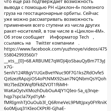
что еще раз подтверждает возможность
вывода с помощью РН «Циклон-4» полезного
груза на геостационарные орбиты. Сейчас
уже можно рассматривать возможность
применения всего ступени из числа других
ракет-носителей, в том числе в «Циклон-4М».
Об этом сообщает
Информатор Tech
,
ссылаясь на
Twitter компании
.
https://www.facebook.com/yuzhnoye/videos/475
558042993560/?
__xts__[0]=68.ARBUME7qWDJ4JoSbauQyBm7T3yJ
x7G-
5enlV124R8gV1UGxBveYNuc90F7G1ksZRdOvfe5
Qz6zezRApzjiOS4oPtNMX92san7NQNbmQsYQoh
Wz7IedZKWqf0Fk8ZVOT1f6MH-
WaKaOytvXMozhDubOuA4JY1QIeo-Sa_q3nqe-
hqp7spcla7Xyd1yM-
fMRIgmhTJOuOub3l_Q6RmeVeL9PMtJpxy0FYRniK
6o0Mjuq31KIeoCKPtRl-GJhaE-