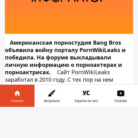
Американская порностудия Bang Bros
объявила войну порталу PornWikiLeaks и
победила. На форуме выкладывали
личную информацию о порноактерах и
порноактрисах.
Сайт PornWikiLeaks
заработал в 2010 году. С тех пор на нем
появилось более 15 000 профайлов
порноактеров и порноактрис — с именами,
адресами и данными родителей и даже
Главная
Актуально
Україна на часі
Youtube
призывов к действиям. Об этом сообщает
Информатор в
Информатор Tech
, ссылаясь на
Скачать
телефоне
👉
Twitter Bang Bros
. Многие из попавших в
базу актеров сообщали об угрозах.