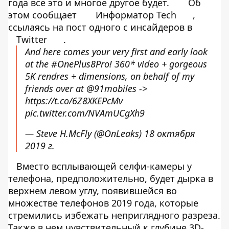
года все это и многое другое будет.
Об
этом сообщает
Информатор Tech
,
ссылаясь на пост одного с инсайдеров в
Twitter
.
And here comes your very first and early look
at the
#OnePlus8Pro
! 360* video + gorgeous
5K rendres + dimensions, on behalf of my
friends over at
@91mobiles
->
https://t.co/6Z8XKEPcMv
pic.twitter.com/NVAmUCgXh9
— Steve H.McFly (@OnLeaks)
18 октября
2019 г.
Вместо всплывающей селфи-камеры у
телефона, предположительно, будет дырка в
верхнем левом углу, появившейся во
множестве телефонов 2019 года, которые
стремились избежать неприглядного разреза.
Также в нем чувствительный к глубине 3D-