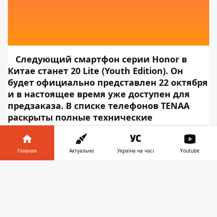
Следующий смартфон серии Honor в
Китае станет 20 Lite (Youth Edition). Он
будет официально представлен 22 октября
и в настоящее время уже доступен для
предзаказа. В списке телефонов TENAA
раскрыты полные технические
характеристики смартфона. Сегодня
новый Honor был замечен в базе данных
China Telecom.
Главная
Актуально
Україна на часі
Youtube
Цены и дата выпуска Honor 20 Lite
Информатор в
Скачать
(Youth Edition)
телефоне
👉
Информация с China Telecom о Honor 20 Lite
(Youth Edition) показывает, что он выйдет на