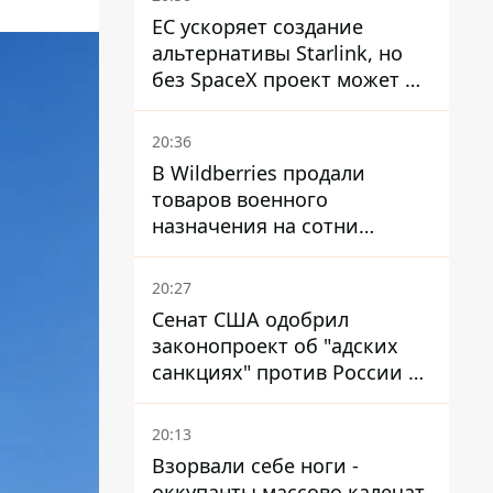
ЕС ускоряет создание
альтернативы Starlink, но
без SpaceX проект может не
обойтись
20:36
В Wildberries продали
товаров военного
назначения на сотни
миллионов, но удары ВСУ
изменили ситуацию
20:27
Сенат США одобрил
законопроект об "адских
санкциях" против России и
Ирана
20:13
Взорвали себе ноги -
оккупанты массово калечат