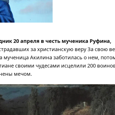
ник 20 апреля в честь мученика Руфина,
острадавших за христианскую веру За свою в
а мученица Акилина заботилась о нем, потом
стиане своими чудесами исцелили 200 воино
знены мечом.