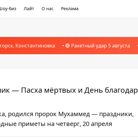
Шоу-биз
Лайт
О нас
Реклама
торск, Константиновка
🔴 Ракетный удар 5 августа
дник — Пасха мёртвых и День благода
ка, родился пророк Мухаммед — праздники,
дные приметы на четверг, 20 апреля