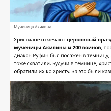
Мученица Акилина
Христиане отмечают
церковный празд
мученицы Акилины и 200 воинов
, п
диакон Руфин был посажен в темницу, 
тоже схватили. Будучи в темнице, хри
обратили их ко Христу. За это были ка