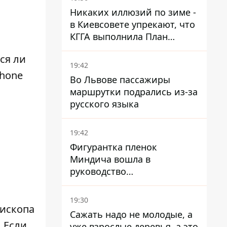
Никаких иллюзий по зиме -
в Киевсовете упрекают, что
КГГА выполнила План
устойчивости на 20%
ся ли
19:42
Phone
Во Львове пассажиры
маршрутки подрались из-за
русского языка
19:42
Фигурантка пленок
Миндича вошла в
руководство
стратегического
госпредприятия - работала
19:30
в Энергоатоме и была
рископа
Сажать надо не молодые, а
заместителем Галущенко
 Если
уже взрослые деревья, а это