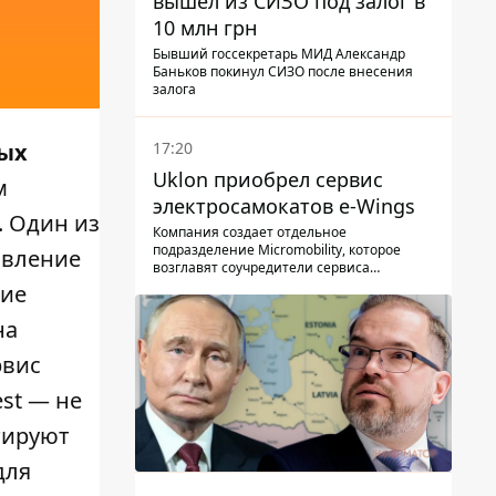
вышел из СИЗО под залог в
10 млн грн
Бывший госсекретарь МИД Александр
Баньков покинул СИЗО после внесения
залога
17:20
ных
Uklon приобрел сервис
м
электросамокатов e-Wings
. Один из
Компания создает отдельное
подразделение Micromobility, которое
авление
возглавят соучредители сервиса
самокатов.
ние
на
рвис
est — не
тируют
для