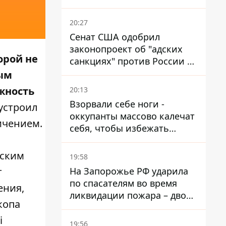
миллионов, но удары ВСУ
изменили ситуацию
20:27
Сенат США одобрил
законопроект об "адских
орой не
санкциях" против России и
Ирана
ым
жность
20:13
Взорвали себе ноги -
 устроил
оккупанты массово калечат
ичением.
себя, чтобы избежать
штурмов - ГУР
еским
19:58
На Запорожье РФ ударила
т
по спасателям во время
ения,
ликвидации пожара – двое
копа
раненых
i
19:56