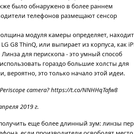
также было обнаружено в более раннем
водители телефонов размещают сенсор
толщина модуля камеры определяет, находит
 LG G8 ThinQ, или выпирает из корпуса, как i
o. Линза для перископа - это умный способ
 использовать гораздо большие холсты для
, вероятно, это только начало этой идеи.
o Periscope camera?
https://t.co/NNHHqTafw8
апреля 2019 г.
получить еще более длинный зум: линзы пе
ефона, если производители освободят место.