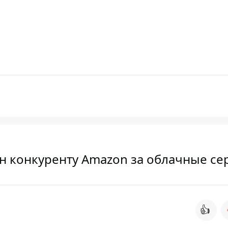
лн конкуренту Amazon за облачные се
👍