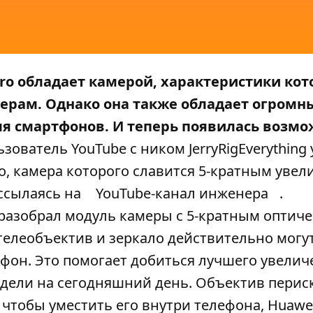
ro обладает камерой, характеристики кот
ерам. Однако она также обладает огромн
ля смартфонов. И теперь появилась возмо
зователь YouTube с ником JerryRigEverything
o, камера которого славится 5-кратным увел
 ссылаясь на
YouTube-канал инженера
.
g разобрал модуль камеры с 5-кратным оптич
 телеобъектив и зеркало действительно могу
фон. Это помогает добиться лучшего увелич
идели на сегодняшний день. Объектив перис
 чтобы уместить его внутри телефона, Huawe