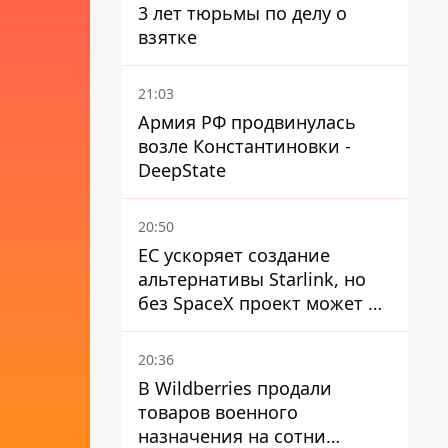
3 лет тюрьмы по делу о
взятке
21:03
Армия РФ продвинулась
возле Константиновки -
DeepState
20:50
ЕС ускоряет создание
альтернативы Starlink, но
без SpaceX проект может не
обойтись
20:36
В Wildberries продали
товаров военного
назначения на сотни