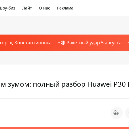
Шоу-биз
Лайт
О нас
Реклама
торск, Константиновка
🔴 Ракетный удар 5 августа
ым зумом: полный разбор Huawei P30 
👍