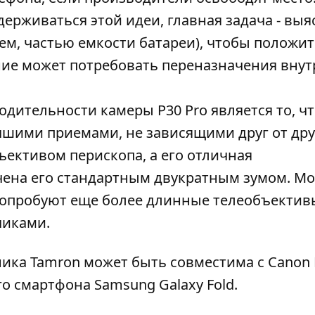
держиваться этой идеи, главная задача - выя
ем, частью емкости батареи), чтобы положит
ние может потребовать переназначения вну
дительности камеры P30 Pro является то, ч
шими приемами, не зависящими друг от друг
ективом перископа, а его отличная
чена его стандартным двукратным зумом. М
 опробуют еще более длинные телеобъектив
чиками.
ика Tamron может быть совместима с Canon 
о смартфона Samsung Galaxy Fold.