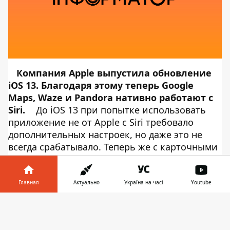
Компания Apple выпустила обновление
iOS 13. Благодаря этому теперь Google
Maps, Waze и Pandora нативно работают с
Siri.
До iOS 13 при попытке использовать
приложение не от Apple с Siri требовало
дополнительных настроек, но даже это не
всегда срабатывало. Теперь же с карточными
и музыкальными сервисами Siri работает без
проблем. Об этом сообщает
Информатор
Tech
, ссылаясь на
The Verge
. В
Главная
Актуально
Україна на часі
Youtube
частности, пользователи могут с помощью
Информатор в
Siri прокладывать маршруты в Google Maps и
Скачать
телефоне
👉
Waze. Ранее подобная опция была доступна