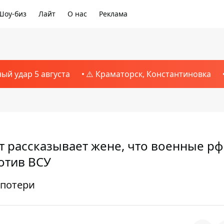
Шоу-биз
Лайт
О нас
Реклама
ный удар 5 августа
⚠️ Краматорск, Константиновка
нт рассказывает жене, что военные рф
ротив ВСУ
 потери