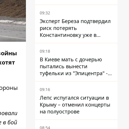
мобилизации
09:32
Эксперт Береза ​​подтвердил
риск потерять
Константиновку уже в
ближайшие месяцы
09:18
 войны
В Киеве мать с дочерью
хотят
пытались вынести
туфельки из "Эпицентра" -
суд вынес приговор
бороны
09:16
Лепс испугался ситуации в
Крыму – отменил концерты
на полуострове
ровали
е в бой
08:54