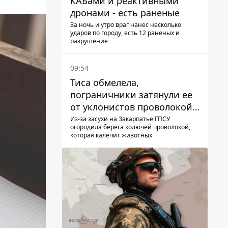
КАБами и реактивными
дронами - есть раненые
За ночь и утро враг нанес несколько
ударов по городу, есть 12 раненых и
разрушение
09:54
Тиса обмелела,
пограничники затянули ее
от уклонистов проволокой
Егоза, которая убивает
Из-за засухи на Закарпатье ГПСУ
огородила берега колючей проволокой,
диких животных -
которая калечит животных
правозащитники бьют
тревогу