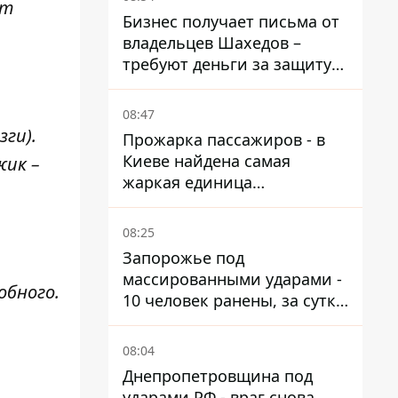
ит
Бизнес получает письма от
владельцев Шахедов –
требуют деньги за защиту
от атак
08:47
зги).
Прожарка пассажиров - в
Киеве найдена самая
жик –
жаркая единица
общественного транспорта
08:25
Запорожье под
массированными ударами -
обного.
10 человек ранены, за сутки
тысячи атак
08:04
Днепропетровщина под
ударами РФ - враг снова