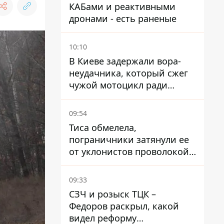
КАБами и реактивными
дронами - есть раненые
10:10
В Киеве задержали вора-
неудачника, который сжег
чужой мотоцикл ради
содержимого багажника
09:54
Тиса обмелела,
пограничники затянули ее
от уклонистов проволокой
Егоза, которая убивает
диких животных -
09:33
правозащитники бьют
СЗЧ и розыск ТЦК –
тревогу
Федоров раскрыл, какой
видел реформу