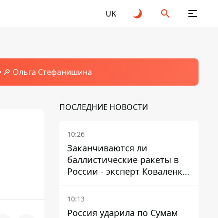
UK
🔎 Ольга Стефанишина
ПОСЛЕДНИЕ НОВОСТИ
10:26
Заканчиваются ли
баллистические ракеты в
России - эксперт Коваленко
дал ответ, который вряд ли
понравится украинцам
10:13
Россия ударила по Сумам