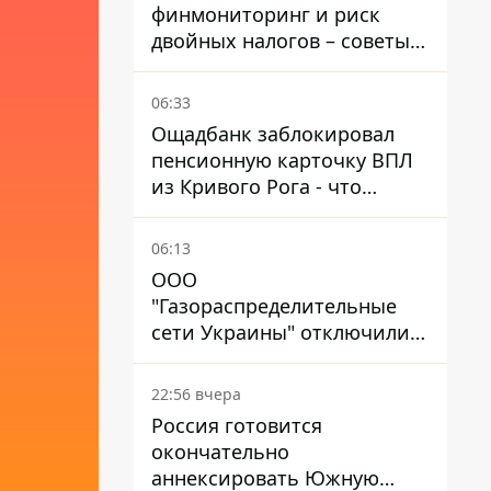
финмониторинг и риск
двойных налогов – советы
украинцам в Польше
06:33
Ощадбанк заблокировал
пенсионную карточку ВПЛ
из Кривого Рога - что
решил суд
06:13
ООО
"Газораспределительные
сети Украины" отключили
львовянке газ - что решил
суд
22:56 вчера
Россия готовится
окончательно
аннексировать Южную