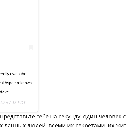
eally owns the
yai #spectreknows
pfake
19 в 7:15 PDT
Представьте себе на секунду: один человек 
 данных людей, всеми их секретами, их жиз