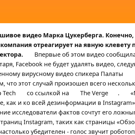
шивое видео Марка Цукерберга. Конечно, 
к компания отреагирует на явную клевету 
ектора.
Впервые об этом видео сообщил
таря, Facebook не будет удалять видео, следу
женному вирусному видео спикера Палаты
, что этот случай произошел всего несколь
 Tech
со ссылкой на
The Verge
.
«
е, как и ко всей дезинформации в Instagram»,
нние исследователи фактов сочтут его ложны
траниц Instagram, таких как страницы «Обзо
астолько убедителен - голос звучит робото