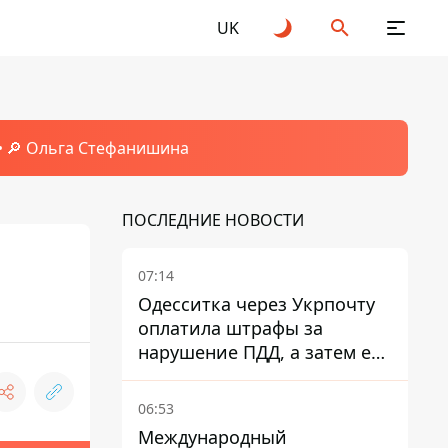
UK
🔎 Ольга Стефанишина
ПОСЛЕДНИЕ НОВОСТИ
07:14
Одесситка через Укрпочту
оплатила штрафы за
нарушение ПДД, а затем ее
счета заблокировали - в
чем причина и что решил
06:53
суд
Международный