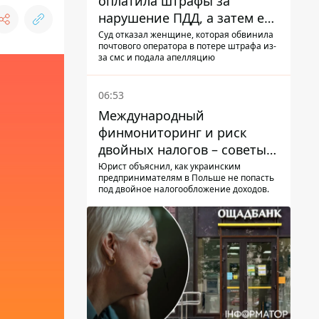
оплатила штрафы за
нарушение ПДД, а затем ее
счета заблокировали - в
Суд отказал женщине, которая обвинила
почтового оператора в потере штрафа из-
чем причина и что решил
за смс и подала апелляцию
суд
06:53
Международный
финмониторинг и риск
двойных налогов – советы
украинцам в Польше
Юрист объяснил, как украинским
предпринимателям в Польше не попасть
под двойное налогообложение доходов.