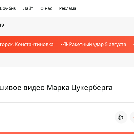
Шоу-биз
Лайт
О нас
Реклама
19
торск, Константиновка
🔴 Ракетный удар 5 августа
ьшивое видео Марка Цукерберга
👍