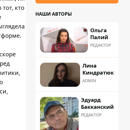
 тот, кто
НАШИ АВТОРЫ
е
ыглядела
Ольга
тформе.
Палий
РЕДАКТОР
Вскоре
еред
Лина
литики,
Киндратюк
ADMIN
о
си,
Эдуард
Бакканский
РЕДАКТОР