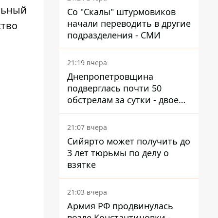
альный
Со "Скалы" штурмовиков
начали переводить в другие
ство
подразделения - СМИ
21:19 вчера
Днепропетровщина
подверглась почти 50
обстрелам за сутки - двое
погибших, шесть
пострадавших
21:07 вчера
Сийярто может получить до
3 лет тюрьмы по делу о
взятке
21:03 вчера
Армия РФ продвинулась
возле Константиновки -