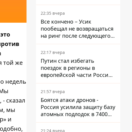
Осетию – страны НАТО
обеспокоены
22:35 вчера
Все кончено – Усик
пообещал не возвращаться
это
на ринг после следующего
боя
против
а
22:17 вчера
Путин стал избегать
я той же
поездок в регионы в
европейской части России,
ко недель
куда регулярно долетают
дроны
Мы
21:57 вчера
Боятся атаки дронов -
 - сказал
Россия усилила защиту базу
м, мы
атомных подлодок в 7400
р» и
км от Украины
подобно,
21:24 вчера