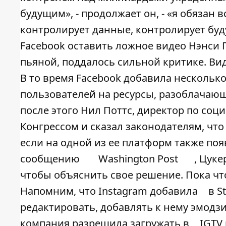
будущим», - продолжает он, - «я обязан 
контролирует данные, контролирует буд
Facebook оставить ложное видео Нэнси 
пьяной, поддалось сильной критике. Ви
В то время Facebook добавила несколь
пользователей на ресурсы, разоблачающи
после этого Нил Поттс, директор по соц
Конгрессом и сказал законодателям, чт
если на одной из ее платформ также по
сообщению
Washington Post
, Цук
чтобы объяснить свое решение. Пока что
Напомним, что Instagram добавила
в S
редактировать, добавлять к нему эмодз
компания разрешила загружать в
IGTV