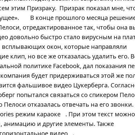
всем этим Призраку. Призрак показал мне, что
ущее».
В конце прошлого месяца
решени
Пелоси
, отредактированное так, чтобы она в
део довольно быстро стало вирусным на пла
ко всплывающих окон, которые направляли
е клип, но все же отказалась удалить его. 
иальной политике Facebook, дал показания п
о компания будет придерживаться этой же по
явится фальшивое видео Цукерберга. Согласн
ерберг попытался связаться со спикером Пело
 Пелоси отказалась отвечать на его звонки.
tories режим караоке
. При этом текст можно
и, анимацию и другие элементы. Также
 горизонтальное видео
.