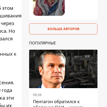
б этом
лушивания
 через
БОЛЬШЕ АВТОРОВ
са. Но
азался
ПОПУЛЯРНЫЕ
енных к
сения.
 года
09:26
ка эти
Пентагон обратился к
бы их