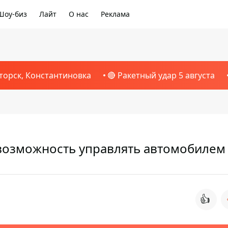
Шоу-биз
Лайт
О нас
Реклама
торск, Константиновка
🔴 Ракетный удар 5 августа
возможность управлять автомобилем
👍