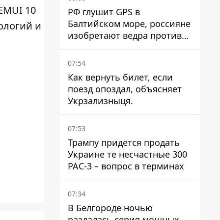
EMUI 10
РФ глушит GPS в
Балтийском море, россияне
ологий и
изобретают ведра против
РЭБ
07:54
Как вернуть билет, если
поезд опоздал, объясняет
Укрзализныця.
07:53
Трампу придется продать
Украине те несчастные 300
PAC-3 – вопрос в терминах
07:34
В Белгороде ночью
раздалась серия мощных