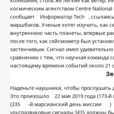
колебания, столь же легкие как ветер.
космическим агентством Centre National d
сообщает
Информатор Tech
, ссылаяс
маршбэков. Ученые хотят изучить, как 
внутреннюю часть планеты, впервые ра
после того, как сейсмометр был установ
застенчивым. Сигнал имел удивительно
сравнению с тем, что научная команда с
настоящему времени событий около 21 
Зе
Наденьте наушники, чтобы прослушать д
Это произошло
22 мая 2019 года (173-
(235
-й марсианский день миссии
)
ультразвуковые сигналы SEIS должны бы