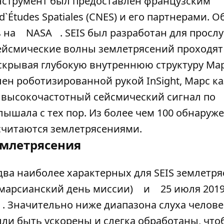
 Инструмент был предоставлен французским
`Études Spatiales (CNES) и его партнерами. О
ь на
NASA
. SEIS был разработан для прос
сейсмические волны землетрясений проходят
скрывая глубокую внутреннюю структуру Мар
лен роботизированной рукой InSight, Марс к
 высокочастотный сейсмический сигнал по
лышала с тех пор. Из более чем 100 обнаруж
считаются землетрясениями.
млетрясения
ва наиболее характерных для SEIS землетря
й марсианский день миссии)
и
25 июля 2019
. Значительно ниже диапазона слуха челове
ли быть ускорены и слегка обработаны, что