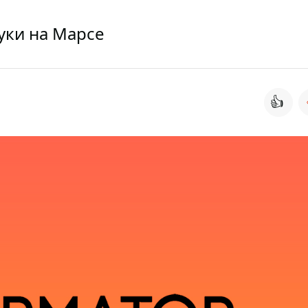
уки на Марсе
👍