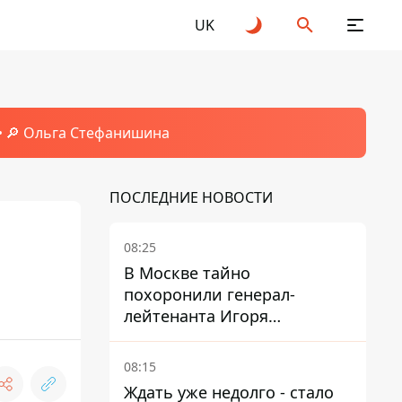
UK
🔎 Ольга Стефанишина
ПОСЛЕДНИЕ НОВОСТИ
08:25
В Москве тайно
похоронили генерал-
лейтенанта Игоря
Иерусалимова – мог
погибнуть от взрыва в
08:15
ресторане
Ждать уже недолго - стало