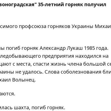
воноградская" 35-летний горняк получил
исимого профсоюза горняков Украины
Михаи
ы погиб горняк Александр Лукаш 1985 года.
угледобывающего предприятия находился на
щают с места, спасти жизнь члена большой 
аины не удалось. Слова соболезнования бл
ихаил Волынец.
аются.
лась шахта, погиб горняк.