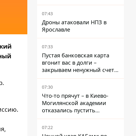
07:43
Дроны атаковали НПЗ в
Ярославле
цкий
07:33
Пустая банковская карта
ьный
вгонит вас в долги –
закрываем ненужный счет
правильно
р
.
07:30
Что-то прячут – в Киево-
Могилянской академии
иссию.
отказались пустить
комиссию по охране
памятников на территорию
07:22
я,