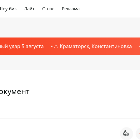
Шоу-биз
Лайт
О нас
Реклама
ный удар 5 августа
⚠️ Краматорск, Константиновка
документ
👍