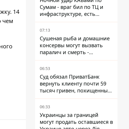
Ночной удар КАБами по
Сумам - враг бил по ТЦ и
жку. 14
инфраструктуре, есть
о чем
ранены
07:13
Сушеная рыба и домашние
консервы могут вызвать
ного
паралич и смерть -
Госрыбагентство
предупреждает о ботулизме
06:53
Суд обязал ПриватБанк
вернуть клиенту почти 59
тысяч гривен, похищенных
мошенниками
06:33
Украинцы за границей
могут продать оставшиеся в
Украине авто через Дія -