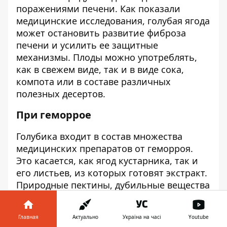
поражениями печени. Как показали
медицинские исследования, голубая ягода
может остановить развитие фиброза
печени и усилить ее защитные
механизмы. Плоды можно употреблять,
как в свежем виде, так и в виде сока,
компота или в составе различных
полезных десертов.
При геморрое
Голубика входит в состав множества
медицинских препаратов от геморроя.
Это касается, как ягод кустарника, так и
его листьев, из которых готовят экстракт.
Природные пектины, дубильные вещества
и антиоксиданты, которыми богата
голубика, повышают скорость
Главная
Актуально
Україна на часі
Youtube
заживления имеющихся ран и усиливают