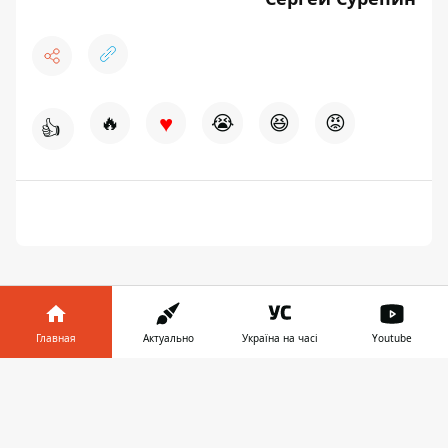
♥
🔥
😭
😆
😡
👍
Главная
Актуально
Україна на часі
Youtube
Информатор в
ПРЕДЛОЖИТЬ НОВОСТЬ
Скачать
телефоне
👉
Мир