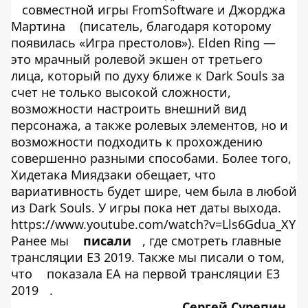
совместной игры FromSoftware и Джорджа
Мартина
(писатель, благодаря которому
появилась «Игра престолов»). Elden Ring —
это мрачный ролевой экшен от третьего
лица, который по духу ближе к Dark Souls за
счет не только высокой сложности,
возможности настроить внешний вид
персонажа, а также ролевых элементов, но и
возможности подходить к прохождению
совершенно разными способами. Более того,
Хидетака Миядзаки обещает, что
вариативность будет шире, чем была в любой
из Dark Souls. У игры пока нет даты выхода.
https://www.youtube.com/watch?v=Lls6Gdua_XY
Ранее мы
писали
, где смотреть главные
трансляции Е3 2019. Также мы писали о том,
что
показала EA на первой трансляции E3
2019
.
Сергей Сурепин