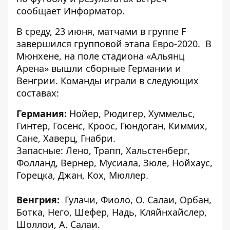
сообщает
Информатор
.
В среду, 23 июня, матчами в группе F
завершился групповой этапа Евро-2020. В
Мюнхене, на поле стадиона «Альянц
Арена» вышли сборные Германии и
Венгрии. Команды играли в следующих
составах:
Германия:
Нойер, Рюдигер, Хуммельс,
Гинтер, Госенс, Кроос, Гюндоган, Киммих,
Сане, Хаверц, Гнабри.
Запасные: Лено, Трапп, Хальстенберг,
Фолланд, Вернер, Мусиала, Зюле, Нойхаус,
Горецка, Джан, Кох, Мюллер.
Венгрия:
Гулачи, Фиоло, О. Салаи, Орбан,
Ботка, Него, Шефер, Надь, Кляйнхайслер,
Шоллои, А. Салаи.