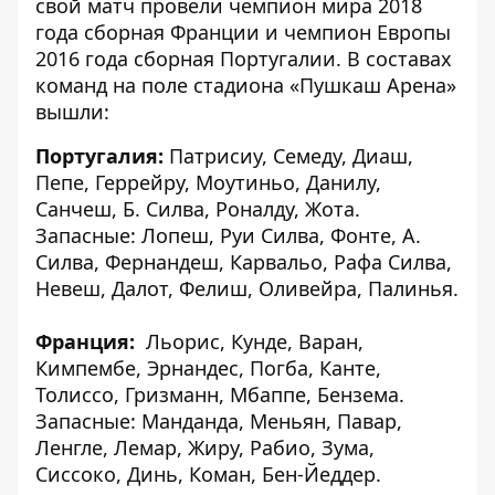
свой матч провели чемпион мира 2018
года сборная Франции и чемпион Европы
2016 года сборная Португалии. В составах
команд на поле стадиона «Пушкаш Арена»
вышли:
Португалия:
Патрисиу, Семеду, Диаш,
Пепе, Геррейру, Моутиньо, Данилу,
Санчеш, Б. Силва, Роналду, Жота.
Запасные: Лопеш, Руи Силва, Фонте, А.
Силва, Фернандеш, Карвальо, Рафа Силва,
Невеш, Далот, Фелиш, Оливейра, Палинья.
Франция:
Льорис, Кунде, Варан,
Кимпембе, Эрнандес, Погба, Канте,
Толиссо, Гризманн, Мбаппе, Бензема.
Запасные: Манданда, Меньян, Павар,
Ленгле, Лемар, Жиру, Рабио, Зума,
Сиссоко, Динь, Коман, Бен-Йеддер.