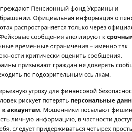
дупреждают
Пенсионный фонд Украины и
бращении. Официальная информация о пенс
готах распространяется только через офици
 Фейковые сообщения апеллируют к
срочны
нные временные ограничения – именно так
жности критически оценить сообщения.
раины призывают граждан не доверять соо
еходить по подозрительным ссылкам.
рьезную угрозу для финансовой безопаснос
ловек рискует потерять
персональные данн
 к аккаунтам
. Мошенники посылают фиши
асть личную информацию, в частности доступ
ебя, следует придерживаться четырех прост