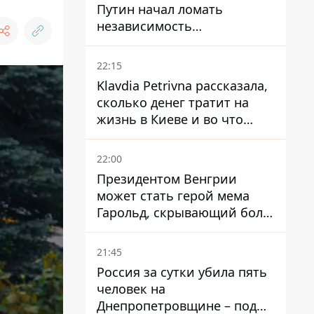
Путин начал ломать
независимость
собственного Центробанка,
заставив снизить базовую
22:15
ставку
Klavdia Petrivna рассказала,
сколько денег тратит на
жизнь в Киеве и во что
вкладывает миллионы
22:00
Президентом Венгрии
может стать герой мема
Гарольд, скрывающий боль
– он возглавил народное
голосование
21:45
Россия за сутки убила пять
человек на
Днепропетровщине – под