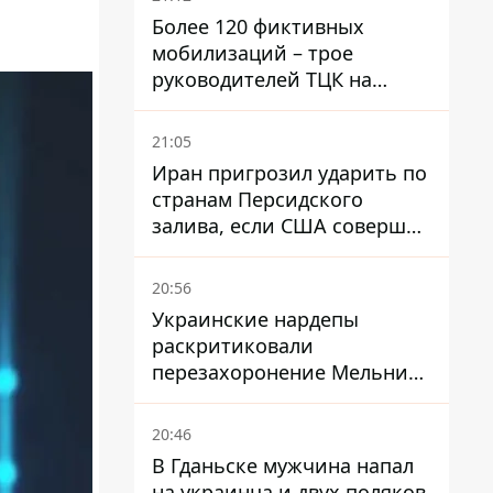
Более 120 фиктивных
мобилизаций – трое
руководителей ТЦК на
Волыни и Буковине
получили подозрения за
21:05
фейковые отчеты
Иран пригрозил ударить по
странам Персидского
залива, если США совершат
хотя бы одну атаку - Reuters
20:56
Украинские нардепы
раскритиковали
перезахоронение Мельника
из-за риска
дипломатической изоляции
20:46
В Гданьске мужчина напал
на украинца и двух поляков