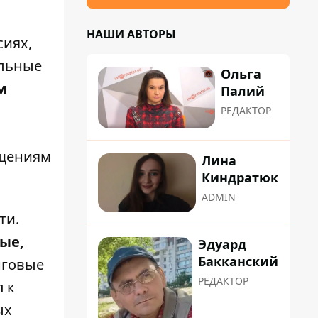
НАШИ АВТОРЫ
иях,
альные
Ольга
м
Палий
РЕДАКТОР
бщениям
Лина
Киндратюк
ADMIN
ти.
ые,
Эдуард
Бакканский
нговые
РЕДАКТОР
 к
ых