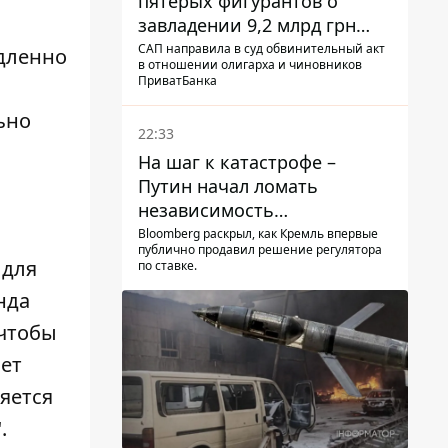
пятерых фигурантов о
завладении 9,2 млрд грн
ПриватБанка направили в
САП направила в суд обвинительный акт
едленно
в отношении олигарха и чиновников
суд
ПриватБанка
ьно
22:33
На шаг к катастрофе –
Путин начал ломать
независимость
собственного Центробанка,
Bloomberg раскрыл, как Кремль впервые
публично продавил решение регулятора
заставив снизить базовую
 для
по ставке.
ставку
нда
 чтобы
ает
яется
.