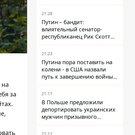
ударами оказались пять
районов области
21:28
Путин – бандит:
влиятельный сенатор-
республиканец Рик Скотт
призвал Конгресс привлечь
РФ к ответственности за
21:23
войну в Украине
Путина пора поставить на
колени - в США назвали
путь к завершению войны -
National Security Journal
 на
бя за
21:17
В Польше предложили
тах.
депортировать украинских
е,
мужчин призывного
возраста - кого это может
затронуть
овать
21:12